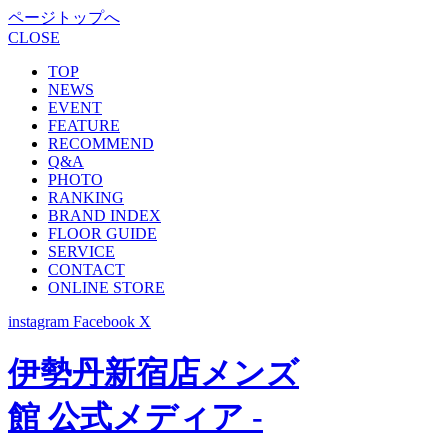
ページトップへ
CLOSE
TOP
NEWS
EVENT
FEATURE
RECOMMEND
Q&A
PHOTO
RANKING
BRAND INDEX
FLOOR GUIDE
SERVICE
CONTACT
ONLINE STORE
instagram
Facebook
X
伊勢丹新宿店メンズ
館 公式メディア -