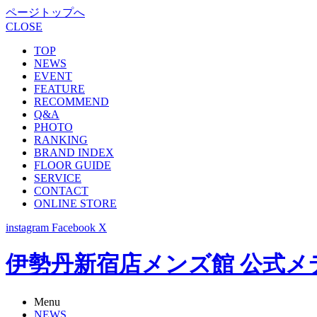
ページトップへ
CLOSE
TOP
NEWS
EVENT
FEATURE
RECOMMEND
Q&A
PHOTO
RANKING
BRAND INDEX
FLOOR GUIDE
SERVICE
CONTACT
ONLINE STORE
instagram
Facebook
X
伊勢丹新宿店メンズ館 公式メディア -
Menu
NEWS