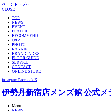
ページトップへ
CLOSE
TOP
NEWS
EVENT
FEATURE
RECOMMEND
Q&A
PHOTO
RANKING
BRAND INDEX
FLOOR GUIDE
SERVICE
CONTACT
ONLINE STORE
instagram
Facebook
X
伊勢丹新宿店メンズ館 公式メディア -
Menu
NEWS