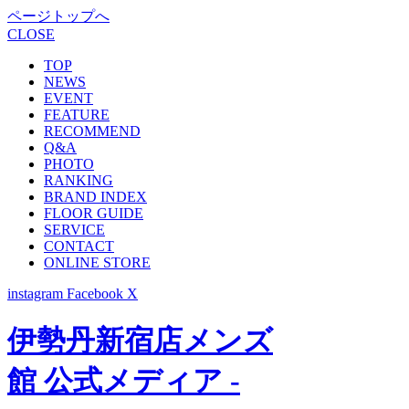
ページトップへ
CLOSE
TOP
NEWS
EVENT
FEATURE
RECOMMEND
Q&A
PHOTO
RANKING
BRAND INDEX
FLOOR GUIDE
SERVICE
CONTACT
ONLINE STORE
instagram
Facebook
X
伊勢丹新宿店メンズ
館 公式メディア -