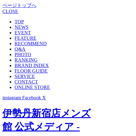
ページトップへ
CLOSE
TOP
NEWS
EVENT
FEATURE
RECOMMEND
Q&A
PHOTO
RANKING
BRAND INDEX
FLOOR GUIDE
SERVICE
CONTACT
ONLINE STORE
instagram
Facebook
X
伊勢丹新宿店メンズ
館 公式メディア -