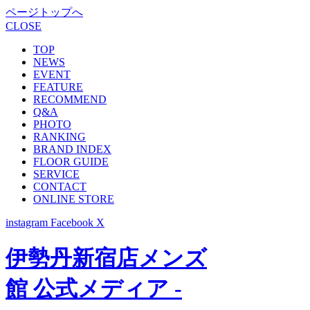
ページトップへ
CLOSE
TOP
NEWS
EVENT
FEATURE
RECOMMEND
Q&A
PHOTO
RANKING
BRAND INDEX
FLOOR GUIDE
SERVICE
CONTACT
ONLINE STORE
instagram
Facebook
X
伊勢丹新宿店メンズ
館 公式メディア -