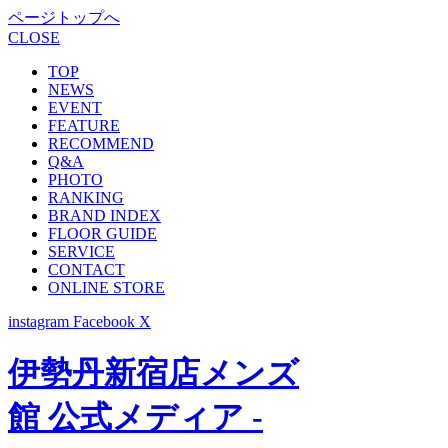
ページトップへ
CLOSE
TOP
NEWS
EVENT
FEATURE
RECOMMEND
Q&A
PHOTO
RANKING
BRAND INDEX
FLOOR GUIDE
SERVICE
CONTACT
ONLINE STORE
instagram
Facebook
X
伊勢丹新宿店メンズ
館 公式メディア -