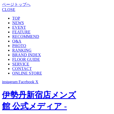
ページトップへ
CLOSE
TOP
NEWS
EVENT
FEATURE
RECOMMEND
Q&A
PHOTO
RANKING
BRAND INDEX
FLOOR GUIDE
SERVICE
CONTACT
ONLINE STORE
instagram
Facebook
X
伊勢丹新宿店メンズ
館 公式メディア -