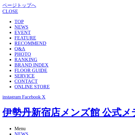
ページトップへ
CLOSE
TOP
NEWS
EVENT
FEATURE
RECOMMEND
Q&A
PHOTO
RANKING
BRAND INDEX
FLOOR GUIDE
SERVICE
CONTACT
ONLINE STORE
instagram
Facebook
X
伊勢丹新宿店メンズ館 公式メディア -
Menu
NEWS