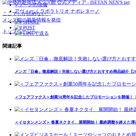
Vゾーンの流儀
アヴィーノ ラボラトリオ ナポレターノ
ここでしか読めない、
メンズ館の最新情報を発信
SHARE
POST
トップページへ
LINEで送る
関連記事
メンズ「日傘」徹底解説！失敗しない選び方とおすすめ商品紹介【20
＜フェアファクス＞創業50周年を記念したプロモーションを開催！
＜イセタンメンズ＞ 春夏ネクタイ、展開開始！ 最終調整を終えた渾身の一本が店頭へ