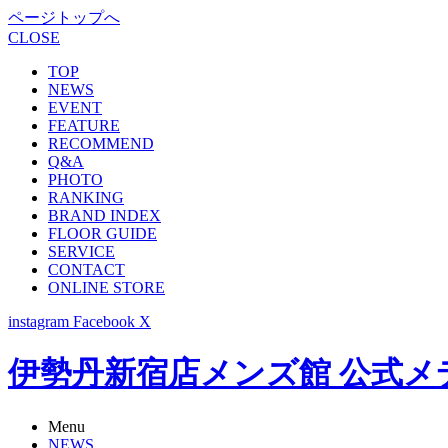
ページトップへ
CLOSE
TOP
NEWS
EVENT
FEATURE
RECOMMEND
Q&A
PHOTO
RANKING
BRAND INDEX
FLOOR GUIDE
SERVICE
CONTACT
ONLINE STORE
instagram
Facebook
X
伊勢丹新宿店メンズ館 公式メディア -
Menu
NEWS