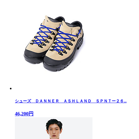
シューズ ＤＡＮＮＥＲ ＡＳＨＬＡＮＤ ＳＰＮＴー２６...
46,200円