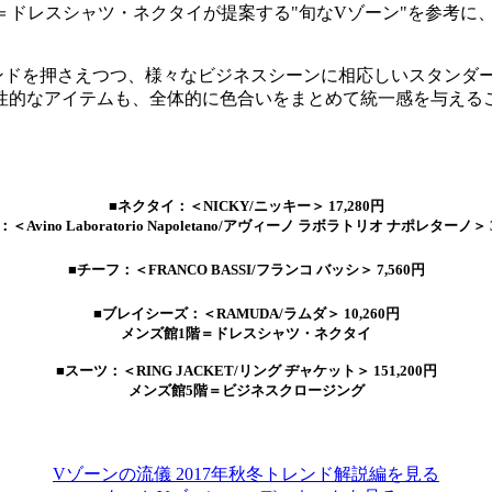
＝ドレスシャツ・ネクタイが提案する"旬なVゾーン"を参考に
ンドを押さえつつ、様々なビジネスシーンに相応しいスタンダ
性的なアイテムも、全体的に色合いをまとめて統一感を与える
■ネクタイ：＜NICKY/ニッキー＞ 17,280円
＜Avino Laboratorio Napoletano/アヴィーノ ラボラトリオ ナポレターノ＞ 3
■チーフ：＜FRANCO BASSI/フランコ バッシ＞ 7,560円
■ブレイシーズ：＜RAMUDA/ラムダ＞ 10,260円
メンズ館1階＝ドレスシャツ・ネクタイ
■スーツ：＜RING JACKET/リング ヂャケット＞ 151,200円
メンズ館5階＝ビジネスクロージング
Vゾーンの流儀 2017年秋冬トレンド解説編を見る