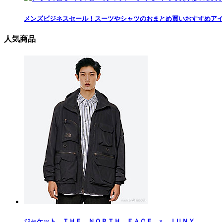
メンズビジネスセール！スーツやシャツのおまとめ買いおすすめア
人気商品
ジャケット ＴＨＥ ＮＯＲＴＨ ＦＡＣＥ × ＪＵＮＹ...