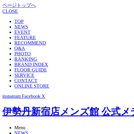
ページトップへ
CLOSE
TOP
NEWS
EVENT
FEATURE
RECOMMEND
Q&A
PHOTO
RANKING
BRAND INDEX
FLOOR GUIDE
SERVICE
CONTACT
ONLINE STORE
instagram
Facebook
X
伊勢丹新宿店メンズ館 公式メディア -
Menu
NEWS