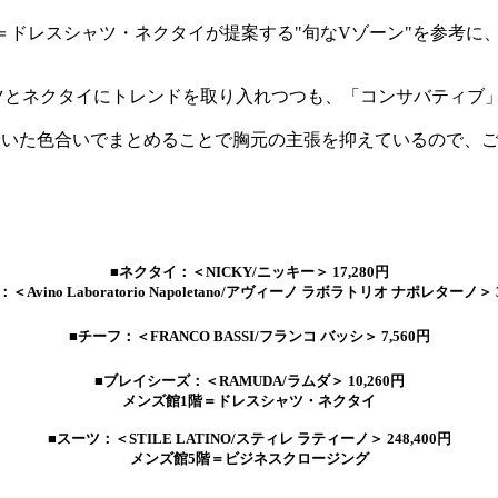
＝ドレスシャツ・ネクタイが提案する"旬なVゾーン"を参考に
ツとネクタイにトレンドを取り入れつつも、「コンサバティブ
着いた色合いでまとめることで胸元の主張を抑えているので、
■ネクタイ：＜NICKY/ニッキー＞ 17,280円
＜Avino Laboratorio Napoletano/アヴィーノ ラボラトリオ ナポレターノ＞ 3
■チーフ：＜FRANCO BASSI/フランコ バッシ＞ 7,560円
■ブレイシーズ：＜RAMUDA/ラムダ＞ 10,260円
メンズ館1階＝ドレスシャツ・ネクタイ
■スーツ：＜STILE LATINO/スティレ ラティーノ＞ 248,400円
メンズ館5階＝ビジネスクロージング