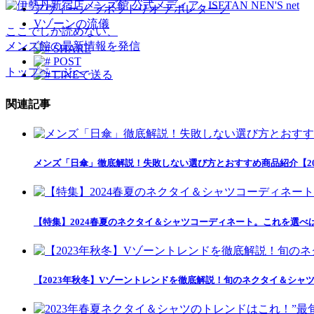
アヴィーノ ラボラトリオ ナポレターノ
Vゾーンの流儀
ここでしか読めない、
メンズ館の最新情報を発信
SHARE
POST
トップページへ
LINEで送る
関連記事
メンズ「日傘」徹底解説！失敗しない選び方とおすすめ商品紹介【20
【特集】2024春夏のネクタイ＆シャツコーディネート。これを選べば
【2023年秋冬】Vゾーントレンドを徹底解説！旬のネクタイ＆シャ