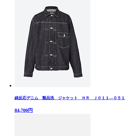
綿反応デニム 製品洗 ジャケット ＨＲ Ｊ０１１—０５１
84,700円