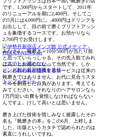
ブリフトアッシュは日本一高い靴磨きの店
です。1,500円からスタートして、2011年
のリニューアルを期に2,400円、そしてこ
の5月には4,000円に。,4000円はドリンクを
お出しして、目の前で磨くブリフトアッシ
ュを象徴するコースです。お預かりなら
2,700円でお受けします。
みなさん、靴磨き＝10分500円が当たり前
と思っていらっしゃる。その先入観でみれ
ここでしか読めない、
ば高いとお感じになって当然です。しか
メンズ館の最新情報を発信
し、われわれが提供するサービスは従来の
靴磨きではありません。お代に見合うスタ
トップページへ
イルを創造した自負があります。考えても
みてください。それなりのヘアサロンなら
1万円近い出費を覚悟しなければならない
んですよ。けして高いとは思いません。
磨き上げた技術を惜しみなく披露したその
名も『靴磨きの本』をこの6月、上梓しま
した。出版というカタチで認められたのは
素直にうれしいですね。