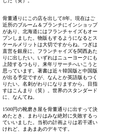
した（笑）。
骨董通りにこの店を出して8年。現在はご
近所のブルーム＆ブランチにインショップ
があり、北海道にはフランチャイズもオー
プンしました。物販もするようになるとス
ケールメリットは大切ですからね。つぎは
直営を銀座に、フランチャイズを関西あた
りに出したい。いずれはニューヨークにも
上陸するつもり。来年リサーチへいこうと
思っています。著書は近々韓国版と中国版
が出る予定ですが、なんとか英語版もつく
りたい。名刺がわりになりますから。目指
すはこんまり（笑）。世界のスタンダード
に、なんてね。
1500円の靴磨き屋を骨董通りに出すって決
めたとき、まわりはみな絶対に失敗するっ
ていいました。当初の計画よりは若干遅い
けれど、まあまあのデキです。