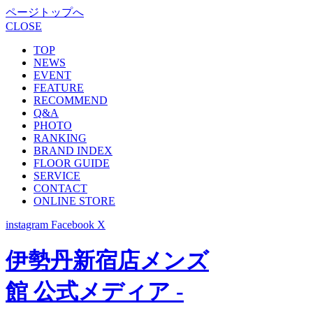
ページトップへ
CLOSE
TOP
NEWS
EVENT
FEATURE
RECOMMEND
Q&A
PHOTO
RANKING
BRAND INDEX
FLOOR GUIDE
SERVICE
CONTACT
ONLINE STORE
instagram
Facebook
X
伊勢丹新宿店メンズ
館 公式メディア -