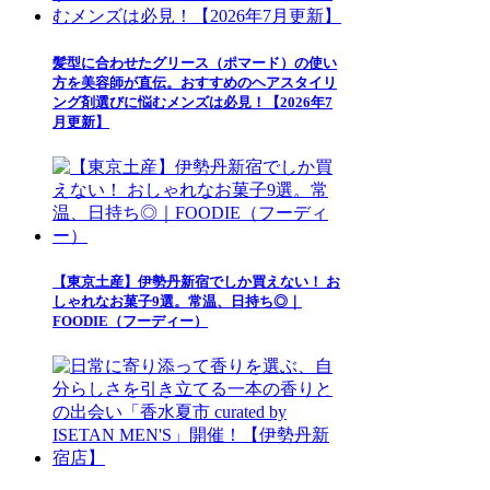
髪型に合わせたグリース（ポマード）の使い
方を美容師が直伝。おすすめのヘアスタイリ
ング剤選びに悩むメンズは必見！【2026年7
月更新】
【東京土産】伊勢丹新宿でしか買えない！ お
しゃれなお菓子9選。常温、日持ち◎｜
FOODIE（フーディー）