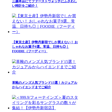
三越本店にてファーストウォッチにふさわし
い時計をご紹介！
【東京土産】伊勢丹新宿でしか買えない！ お
しゃれなお菓子9選。常温、日持ち◎｜
FOODIE（フーディー）
革靴のメンズ人気ブランド15選！カジュアル
からハイエンドまでご紹介