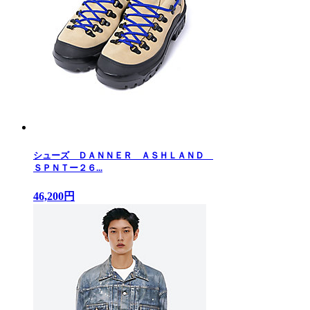
シューズ ＤＡＮＮＥＲ ＡＳＨＬＡＮＤ
ＳＰＮＴー２６...
46,200円