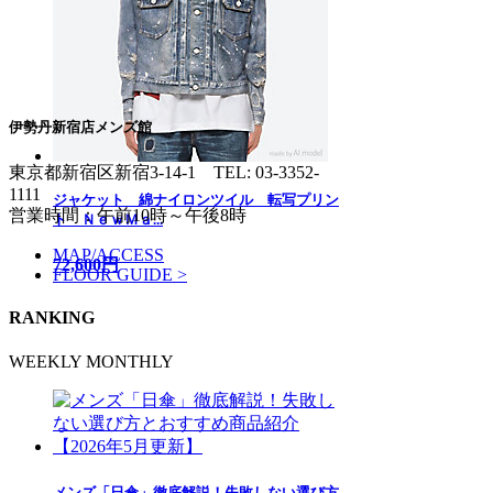
伊勢丹新宿店メンズ館
東京都新宿区新宿3-14-1
TEL: 03-3352-
1111
ジャケット 綿ナイロンツイル 転写プリン
営業時間：午前10時～午後8時
ト ＮｅｗＭａ...
MAP/ACCESS
72,600円
FLOOR GUIDE >
RANKING
WEEKLY
MONTHLY
メンズ「日傘」徹底解説！失敗しない選び方