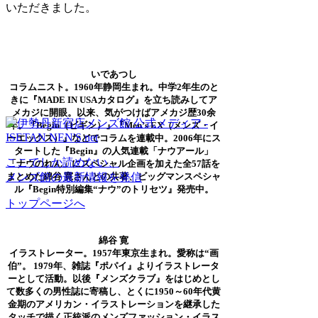
いただきました。
いであつし
コラムニスト。1960年静岡生まれ。中学2年生のと
きに『MADE IN USAカタログ』を立ち読みしてア
メカジに開眼。以来、気がつけばアメカジ歴30余
年。『Begin（ビギン）』『Men’s EX（メンズ・イ
ーエックス）』などでコラムを連載中。2006年にス
タートした『Begin』の人気連載「ナウアール」
ここでしか読めない、
「ナウのれん」にスペシャル企画を加えた全57話を
メンズ館の最新情報を発信
まとめた綿谷 寛さんとの共著、ビッグマンスペシャ
ル『Begin特別編集“ナウ”のトリセツ』発売中。
トップページへ
綿谷 寛
イラストレーター。1957年東京生まれ。愛称は“画
伯”。 1979年、雑誌『ポパイ』よりイラストレータ
ーとして活動。以後『メンズクラブ』をはじめとし
て数多くの男性誌に寄稿し、とくに1950～60年代黄
金期のアメリカン・イラストレーションを継承した
タッチで描く正統派のメンズファッション・イラス