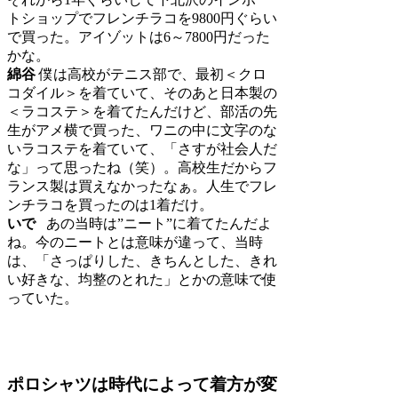
トショップでフレンチラコを9800円ぐらい
で買った。アイゾットは6～7800円だった
かな。
綿谷
僕は高校がテニス部で、最初＜クロ
コダイル＞を着ていて、そのあと日本製の
＜ラコステ＞を着てたんだけど、部活の先
生がアメ横で買った、ワニの中に文字のな
いラコステを着ていて、「さすが社会人だ
な」って思ったね（笑）。高校生だからフ
ランス製は買えなかったなぁ。人生でフレ
ンチラコを買ったのは1着だけ。
いで
あの当時は”ニート”に着てたんだよ
ね。今のニートとは意味が違って、当時
は、「さっぱりした、きちんとした、きれ
い好きな、均整のとれた」とかの意味で使
っていた。
ポロシャツは時代によって着方が変