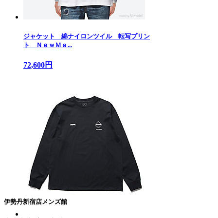
ジャケット 綿ナイロンツイル 転写プリン
ト ＮｅｗＭａ...
72,600円
伊勢丹新宿店メンズ館