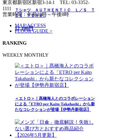
東京都新宿区新宿3-14-1
TEL: 03-3352-
1111
Ｔシャツ ＡＵＴＨＥＮＴＩＣ Ｌ／Ｓ Ｔ
営業時間：午前10時～午後8時
ＥＥ ＦＣＲＢ...
MAP/ACCESS
12,100円
FLOOR GUIDE >
RANKING
WEEKLY
MONTHLY
＜エトロ＞｜髙橋海人とのコラボレーション
による「ETRO per Kaito Takahashi」から新
たなコレクションが登場【伊勢丹新宿店】