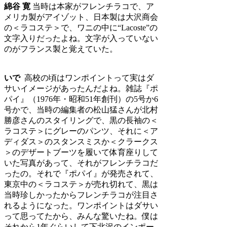
綿谷 寛
当時は本家がフレンチラコで、ア
メリカ製がアイゾット、日本製は大沢商会
の＜ラコステ＞で、ワニの中に“Lacoste”の
文字入りだったよね。文字が入っていない
のがフランス製と覚えていた。
いで
高校の頃はワンポイントって実はダ
サいイメージがあったんだよね。雑誌『ポ
パイ』（1976年・昭和51年創刊）の5号か6
号かで、当時の編集者の松山猛さんが北村
勝彦さんのスタイリングで、黒の長袖の＜
ラコステ＞にグレーのパンツ、それに＜ア
ディダス＞のスタンスミスか＜クラークス
＞のデザートブーツを履いて体育座りして
いた写真があって、それがフレンチラコだ
ったの。それで『ポパイ』が発売されて、
東京中の＜ラコステ＞が売れ切れて、黒は
当時珍しかったからフレンチラコが注目さ
れるようになった。ワンポイントはダサい
って思ってたから、みんな驚いたね。僕は
それから1年ぐらいして下北沢のインポー