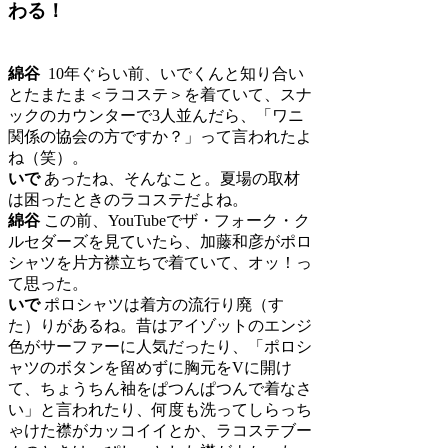
わる！
綿谷
10年ぐらい前、いでくんと知り合い
とたまたま＜ラコステ＞を着ていて、スナ
ックのカウンターで3人並んだら、「ワニ
関係の協会の方ですか？」って言われたよ
ね（笑）。
いで
あったね、そんなこと。夏場の取材
は困ったときのラコステだよね。
綿谷
この前、YouTubeでザ・フォーク・ク
ルセダーズを見ていたら、加藤和彦がポロ
シャツを片方襟立ちで着ていて、オッ！っ
て思った。
いで
ポロシャツは着方の流行り廃（す
た）りがあるね。昔はアイゾットのエンジ
色がサーファーに人気だったり、「ポロシ
ャツのボタンを留めずに胸元をVに開け
て、ちょうちん袖をぱつんぱつんで着なさ
い」と言われたり、何度も洗ってしらっち
ゃけた襟がカッコイイとか、ラコステブー