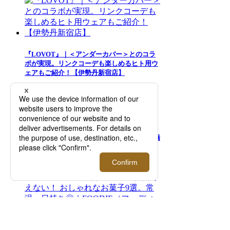
『LOVOT』｜＜アンダーカバー＞とのコラ
ボが実現。リンクコーデも楽しめるヒト用ウ
ェアもご紹介！【伊勢丹新宿店】
Dear Watch Lover ～My First Watch～ 日本橋
三越本店にてファーストウォッチにふさわし
い時計をご紹介！