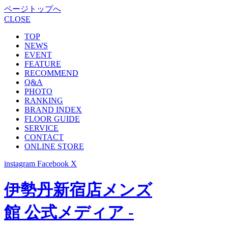
ページトップへ
CLOSE
TOP
NEWS
EVENT
FEATURE
RECOMMEND
Q&A
PHOTO
RANKING
BRAND INDEX
FLOOR GUIDE
SERVICE
CONTACT
ONLINE STORE
instagram
Facebook
X
伊勢丹新宿店メンズ
館 公式メディア -