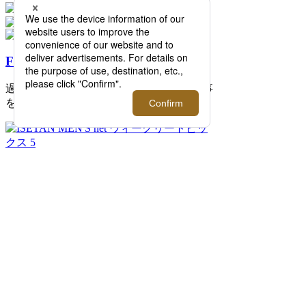
FEATURE
過去の記事まで読み返したくなる連載記事
を公開中！
2026.08.07 update
ISETAN MEN'S net ウィークリートピック
ス 5
イセタンメンズネットの今週のトピックス
をまとめた「ISETAN MEN'S net ウィーク
リートピックス 5」。伊勢丹新宿店メンズ
館を中心に新宿店を取り巻く旬な情報をイ
セタンメンズネット編集者がピックアップ
してお届けします。