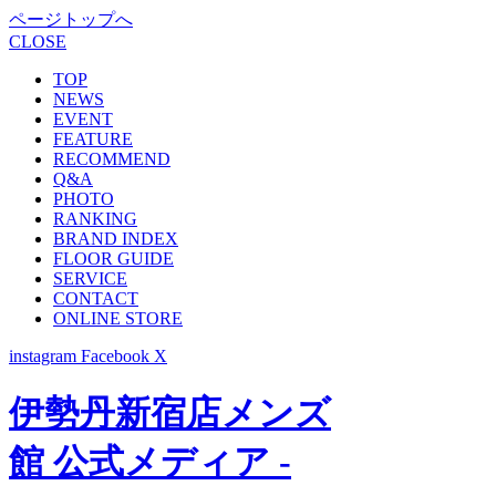
ページトップへ
CLOSE
TOP
NEWS
EVENT
FEATURE
RECOMMEND
Q&A
PHOTO
RANKING
BRAND INDEX
FLOOR GUIDE
SERVICE
CONTACT
ONLINE STORE
instagram
Facebook
X
伊勢丹新宿店メンズ
館 公式メディア -