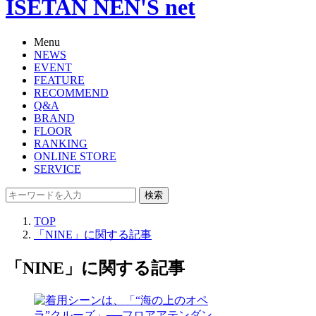
ISETAN NEN'S net
Menu
NEWS
EVENT
FEATURE
RECOMMEND
Q&A
BRAND
FLOOR
RANKING
ONLINE STORE
SERVICE
検索
TOP
「NINE」に関する記事
「NINE」に関する記事