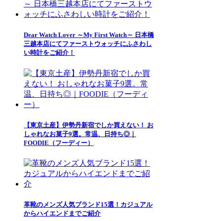
Dear Watch Lover ～My First Watch～ 日本橋
三越本店にてファーストウォッチにふさわし
い時計をご紹介！
【東京土産】伊勢丹新宿でしか買えない！ お
しゃれなお菓子9選。常温、日持ち◎｜
FOODIE（フーディー）
革靴のメンズ人気ブランド15選！カジュアル
からハイエンドまでご紹介