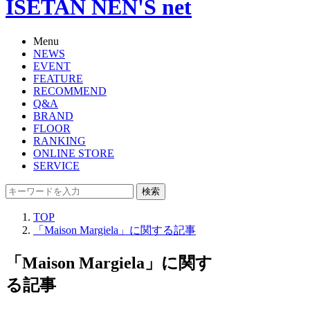
ISETAN NEN'S net
Menu
NEWS
EVENT
FEATURE
RECOMMEND
Q&A
BRAND
FLOOR
RANKING
ONLINE STORE
SERVICE
検索
TOP
「Maison Margiela」に関する記事
「Maison Margiela」に関す
る記事