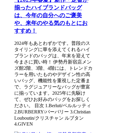
揃ったハイブランドバッグ
は、今年の自分へのご褒美
や、来年のやる気のもとにお
すすめ！
2024年もあとわずかです。普段のス
タイリングに華を添えてくれるハイ
ブランドのバッグは、年末を迎えて
今まさに買い時！ 伊勢丹新宿店メン
ズ館2階、3階、4階には、トレンドカ
ラーを用いたものやデザイン性の高
いバッグ、機能性を重視した定番ま
で、ラグジュアリーなバッグが豊富
に揃っています。2025年に先駆け
て、ぜひお好みのバッグをお探しく
ださい。 目次 1.Berluti/ベルルッティ
2.BURBERRY/バーバリー 3.Christian
Louboutin/クリスチャン ルブタン
4.GIVEN