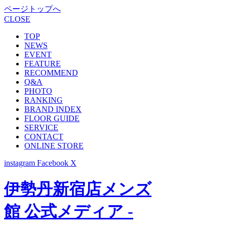
ページトップへ
CLOSE
TOP
NEWS
EVENT
FEATURE
RECOMMEND
Q&A
PHOTO
RANKING
BRAND INDEX
FLOOR GUIDE
SERVICE
CONTACT
ONLINE STORE
instagram
Facebook
X
伊勢丹新宿店メンズ
館 公式メディア -