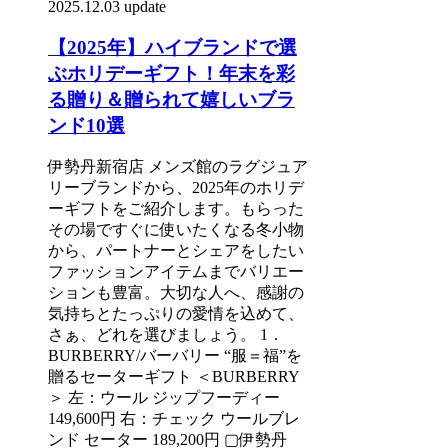
2025.12.03 update
【2025年】ハイブランドで選
ぶホリデーギフト！年末を彩
る贈り＆贈られて嬉しいブラ
ンド10選
伊勢丹新宿店 メンズ館のラグジュア
リーブランドから、2025年のホリデ
ーギフトをご紹介します。もらった
その場ですぐに使いたくなる冬小物
から、パートナーとシェアをしたい
ファッションアイテムまでバリエー
ションも豊富。大切な人へ、感謝の
気持ちとたっぷりの愛情を込めて、
さぁ、どれを選びましょう。 1．
BURBERRY/バーバリー “服＝福”を
贈るセーターギフト ＜BURBERRY
＞ 左：ウール ジップフーディー
149,600円 右：チェック ウールブレ
ンド セーター 189,200円 ▢伊勢丹