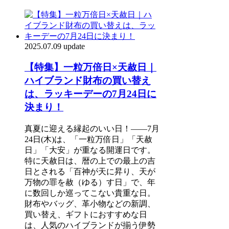
2025.07.09 update
【特集】一粒万倍日×天赦日｜
ハイブランド財布の買い替え
は、ラッキーデーの7月24日に
決まり！
真夏に迎える縁起のいい日！――7月
24日(木)は、「一粒万倍日」「天赦
日」「大安」が重なる開運日です。
特に天赦日は、暦の上での最上の吉
日とされる「百神が天に昇り、天が
万物の罪を赦（ゆる）す日」で、年
に数回しか巡ってこない貴重な日。
財布やバッグ、革小物などの新調、
買い替え、ギフトにおすすめな日
は、人気のハイブランドが揃う伊勢