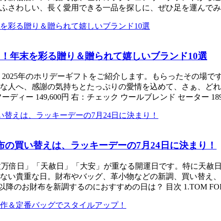
ふさわしい、長く愛用できる一品を探しに、ぜひ足を運んでみてく
ト！年末を彩る贈り＆贈られて嬉しいブランド10選
、2025年のホリデーギフトをご紹介します。もらったその場
へ、感謝の気持ちとたっぷりの愛情を込めて、さぁ、どれを選びま
ディー 149,600円 右：チェック ウールブレンド セーター 189
布の買い替えは、ラッキーデーの7月24日に決まり！
「一粒万倍日」「天赦日」「大安」が重なる開運日です。特に天
ない貴重な日。財布やバッグ、革小物などの新調、買い替え、
降のお財布を新調するのにおすすめの日は？ 目次 1.TOM FOR