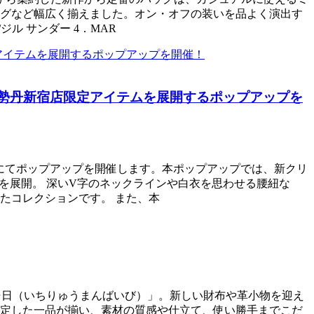
グなど幅広く揃えました。オン・オフの装いを品よく演出す
R/ジル サンダー 4．MAR
伊勢丹新宿店限定アイテムを展開するポップアップを
ザ・ステージにてポップアップを開催します。本ポップアップでは、新クリ
ンを展開。 深いV字のネックラインや白衣を思わせる腰紐な
たコレクションです。 また、本
万倍日（いちりゅうまんばいび）」。新しい財布や革小物を迎え
定した一品が揃い、素材の質感や仕立て、使い勝手までこだ