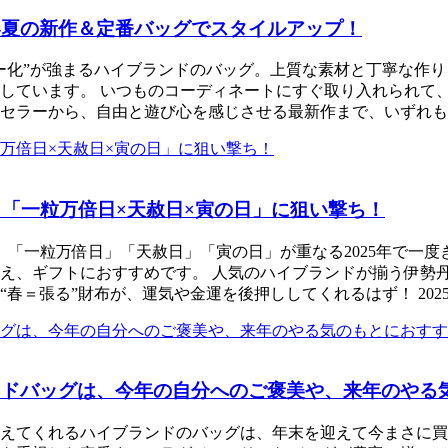
春夏の新作＆定番バッグでスタイルアップ！
ー化”が強まるハイブランドのバッグ。上質な素材と丁寧な作
しています。 いつものコーディネートにすぐ取り入れられて
ーから、自由と遊び心を感じさせる最新作まで、いずれもアイコニ
は、「一粒万倍日×天赦日×寅の日」に狙い撃ち！
、「一粒万倍日」「天赦日」「寅の日」が重なる2025年で一
え、ギフトにおすすめです。 人気のハイブランドが揃う伊勢丹
春＝張る”財布が、運気や金運を後押ししてくれるはず！ 20
ランドバッグは、今年の自分へのご褒美や、来年のやる
添えてくれるハイブランドのバッグは、年末を迎えて今まさに買