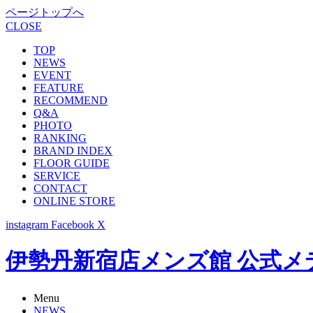
ページトップへ
CLOSE
TOP
NEWS
EVENT
FEATURE
RECOMMEND
Q&A
PHOTO
RANKING
BRAND INDEX
FLOOR GUIDE
SERVICE
CONTACT
ONLINE STORE
instagram
Facebook
X
伊勢丹新宿店メンズ館 公式メディア -
Menu
NEWS