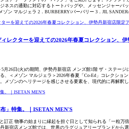
ジネスの通勤に対応するトートバッグや、メッセンジャーバッ
/メゾン マルジェラ 2．BURBERRY/バーバリー 3．JIL SANDE
ディレクターを迎えての2026年春夏コレクション、
月13日(水)～5月26日(火)の期間、伊勢丹新宿店 メンズ館1階 
、＜メゾン マルジェラ＞2026年春夏「Co-Ed」コレクショ
。メゾンのヘリテージを感じさせる要素を、現代的に再解釈し
特集。｜ISETAN MEN'S
詫びと訂正 物事の始まりに縁起を担ぐ日として知られる「一粒
丹新宿店メンズ館では、世界のラグジュアリーブランドから選