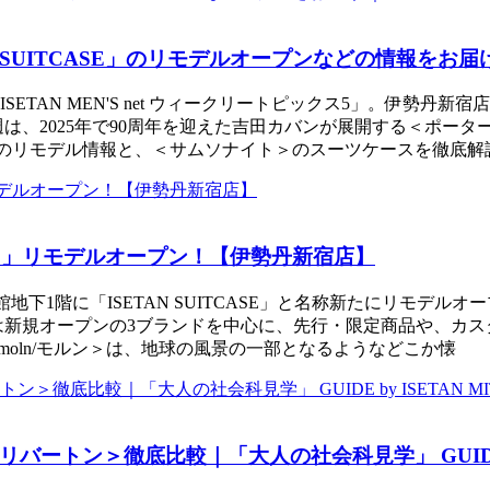
UITCASE」のリモデルオープンなどの情報をお届け ｜IS
ETAN MEN'S net ウィークリートピックス5」。伊勢
は、2025年で90周年を迎えた吉田カバンが展開する＜ポー
ASE」のリモデル情報と、＜サムソナイト＞のスーツケースを徹
ASE」リモデルオープン！【伊勢丹新宿店】
館地下1階に「ISETAN SUITCASE」と名称新たにリモデ
は新規オープンの3ブランドを中心に、先行・限定商品や、カス
ンド＜moln/モルン＞は、地球の風景の一部となるようなどこか懐
ン＞徹底比較｜「大人の社会科見学」 GUIDE by I