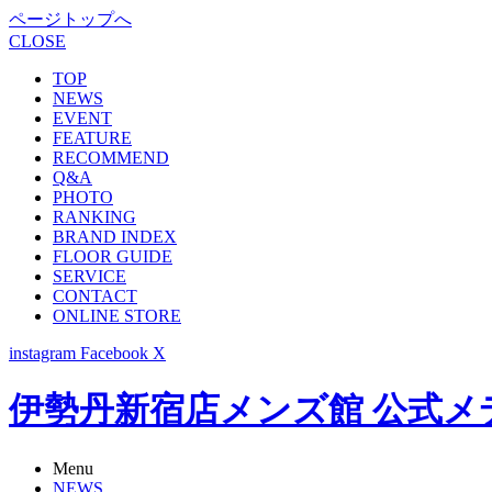
ページトップへ
CLOSE
TOP
NEWS
EVENT
FEATURE
RECOMMEND
Q&A
PHOTO
RANKING
BRAND INDEX
FLOOR GUIDE
SERVICE
CONTACT
ONLINE STORE
instagram
Facebook
X
伊勢丹新宿店メンズ館 公式メディア -
Menu
NEWS