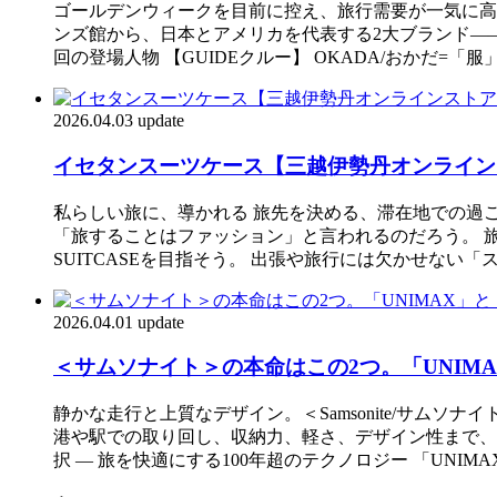
ゴールデンウィークを目前に控え、旅行需要が一気に高
ンズ館から、日本とアメリカを代表する2大ブランド——＜P
回の登場人物 【GUIDEクルー】 OKADA/おかだ=「服
2026.04.03 update
イセタンスーツケース【三越伊勢丹オンライン
私らしい旅に、導かれる 旅先を決める、滞在地での過
「旅することはファッション」と言われるのだろう。 旅
SUITCASEを目指そう。 出張や旅行には欠かせない
2026.04.01 update
＜サムソナイト＞の本命はこの2つ。「UNIMAX
静かな走行と上質なデザイン。＜Samsonite/サムソナイト＞
港や駅での取り回し、収納力、軽さ、デザイン性まで、
択 — 旅を快適にする100年超のテクノロジー 「UNI