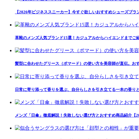
【2026年ビジネススニーカー】今すぐ欲しいおすすめシューズブラ
革靴のメンズ人気ブランド15選！カジュアルからハイエンドまでご
髪型に合わせたグリース（ポマード）の使い方を美容師が直伝。おす
日常に寄り添って香りを選ぶ、自分らしさを引き立てる一本の香りとの出会い「
メンズ「日傘」徹底解説！失敗しない選び方とおすすめ商品紹介【20