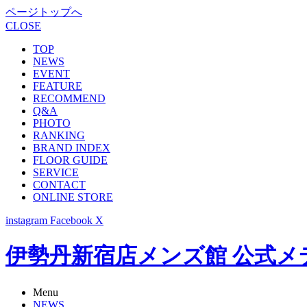
ページトップへ
CLOSE
TOP
NEWS
EVENT
FEATURE
RECOMMEND
Q&A
PHOTO
RANKING
BRAND INDEX
FLOOR GUIDE
SERVICE
CONTACT
ONLINE STORE
instagram
Facebook
X
伊勢丹新宿店メンズ館 公式メディア -
Menu
NEWS