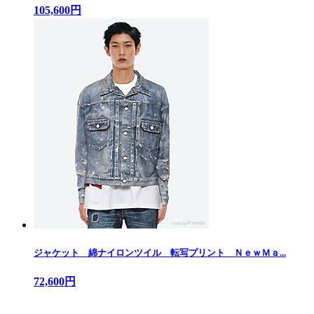
105,600円
ジャケット 綿ナイロンツイル 転写プリント ＮｅｗＭａ...
72,600円