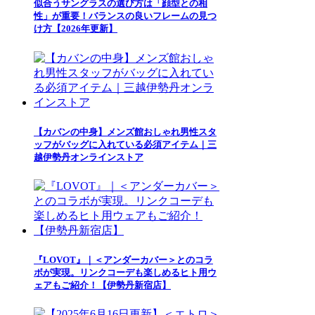
似合うサングラスの選び方は「顔型との相
性」が重要！バランスの良いフレームの見つ
け方【2026年更新】
【カバンの中身】メンズ館おしゃれ男性スタ
ッフがバッグに入れている必須アイテム｜三
越伊勢丹オンラインストア
『LOVOT』｜＜アンダーカバー＞とのコラ
ボが実現。リンクコーデも楽しめるヒト用ウ
ェアもご紹介！【伊勢丹新宿店】