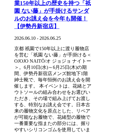
業150年以上の歴史を持つ「祇
園 ない藤」が手掛けるサンダ
ルのお誂え会を今年も開催！
【伊勢丹新宿店】
2026.06.10 - 2026.06.25
京都 祇園で150年以上に渡り履物店
を営む「祇園 ない藤」が手掛ける＜
OJOJO NAITŌ/オ ジョジョ ナイトー
＞。6月10日(水)～6月25日(木)の期
間、伊勢丹新宿店メンズ館地下1階
紳士靴で、毎年恒例のお誂え会を開
催します。 本イベントは、花緒とア
ウトソールの組み合わせをお選びい
ただき、その場で組み上げてお渡し
する、特別なお誂え会です。日本古
来の履物文化を原点とした、リペア
が可能なお履物で、花緒型の履物で
一番重要な指またの部分には、握り
やすいシリコンゴムを使用していま