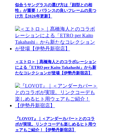
似合うサングラスの選び方は「顔型との相
性」が重要！バランスの良いフレームの見つ
け方【2026年更新】
＜エトロ＞｜髙橋海人とのコラボレーション
による「ETRO per Kaito Takahashi」から新
たなコレクションが登場【伊勢丹新宿店】
『LOVOT』｜＜アンダーカバー＞とのコラ
ボが実現。リンクコーデも楽しめるヒト用ウ
ェアもご紹介！【伊勢丹新宿店】