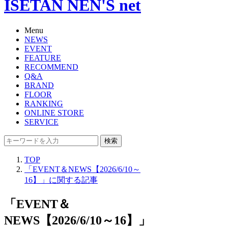
ISETAN NEN'S net
Menu
NEWS
EVENT
FEATURE
RECOMMEND
Q&A
BRAND
FLOOR
RANKING
ONLINE STORE
SERVICE
検索
TOP
「EVENT＆NEWS【2026/6/10～
16】」に関する記事
「EVENT＆
NEWS【2026/6/10～16】」