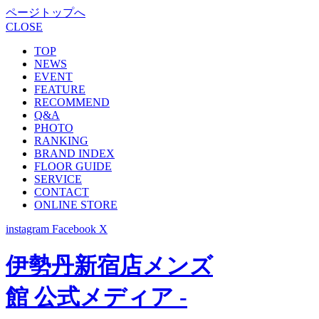
ページトップへ
CLOSE
TOP
NEWS
EVENT
FEATURE
RECOMMEND
Q&A
PHOTO
RANKING
BRAND INDEX
FLOOR GUIDE
SERVICE
CONTACT
ONLINE STORE
instagram
Facebook
X
伊勢丹新宿店メンズ
館 公式メディア -