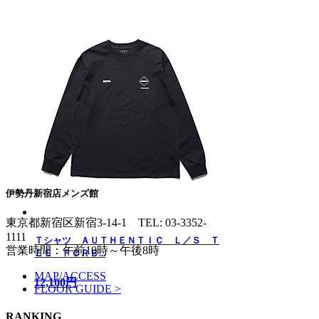
伊勢丹新宿店メンズ館
東京都新宿区新宿3-14-1
TEL: 03-3352-
1111
Ｔシャツ ＡＵＴＨＥＮＴＩＣ Ｌ／Ｓ Ｔ
営業時間：午前10時～午後8時
ＥＥ ＦＣＲＢ...
MAP/ACCESS
12,100円
FLOOR GUIDE >
RANKING