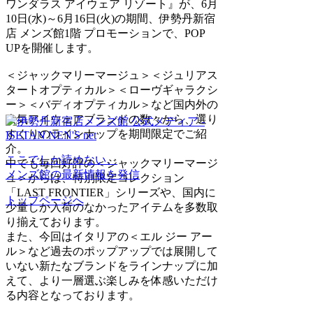
ワンダラス アイウェア リゾート』が、6月
10日(水)～6月16日(火)の期間、伊勢丹新宿
店 メンズ館1階 プロモーションで、POP
UPを開催します。
＜ジャックマリーマージュ＞＜ジュリアス
タートオプティカル＞＜ローヴギャラクシ
ー＞＜バディオプティカル＞など国内外の
人気アイウェアブランドの数々から、選り
すぐりのラインナップを期間限定でご紹
介。
ここでしか読めない、
中でも毎回好評の＜ジャックマリーマージ
メンズ館の最新情報を発信
ュ＞からは、特別限定コレクション
「LAST FRONTIER」シリーズや、国内に
トップページへ
少量しか入荷のなかったアイテムを多数取
り揃えております。
また、今回はイタリアの＜エル ジー アー
ル＞など過去のポップアップでは展開して
いない新たなブランドをラインナップに加
えて、より一層選ぶ楽しみを体感いただけ
る内容となっております。