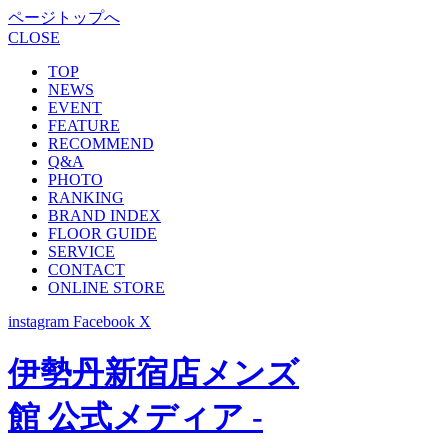
ページトップへ
CLOSE
TOP
NEWS
EVENT
FEATURE
RECOMMEND
Q&A
PHOTO
RANKING
BRAND INDEX
FLOOR GUIDE
SERVICE
CONTACT
ONLINE STORE
instagram
Facebook
X
伊勢丹新宿店メンズ
館 公式メディア -