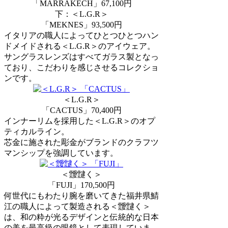
「MARRAKECH」67,100円
下：＜L.G.R＞
「MEKNES」93,500円
イタリアの職人によってひとつひとつハン
ドメイドされる＜L.G.R＞のアイウェア。
サングラスレンズはすべてガラス製となっ
ており、こだわりを感じさせるコレクショ
ンです。
＜L.G.R＞
「CACTUS」70,400円
インナーリムを採用した＜L.G.R＞のオプ
ティカルライン。
芯金に施された彫金がブランドのクラフツ
マンシップを強調しています。
＜靉靆く＞
「FUJI」170,500円
何世代にもわたり腕を磨いてきた福井県鯖
江の職人によって製造される＜靉靆く＞
は、和の粋が光るデザインと伝統的な日本
の美を最高級の眼鏡として表現していま