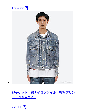
105,600円
ジャケット 綿ナイロンツイル 転写プリン
ト ＮｅｗＭａ...
72,600円