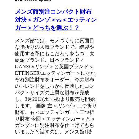
メンズ館別注コンパクト財布
対決＜ガンゾ＞vs＜エッティン
ガー＞どっちを選ぶ！？
メンズ館では、モノづくりに真面目
な指折りの人気ブランドで、縫製や
使用する革にもこだわりをもつ二大
硬派ブランド、日本ブランド＜
GANZO/ガンゾ＞と英国ブランド＜
ETTINGER/エッティンガー＞にそれ
ぞれ別注財布をオーダー。今の財布
のトレンドをしっかり反映したコン
パクトサイズの上質な財布が完成
し、3月20日(水・祝)より販売を開始
します。 画像 左＜ガンゾ＞二つ折り
財布、右＜エッティンガー＞三つ折
り財布 今回＜エッティンガー＞と＜
ガンゾ＞に別注財布を仕上げてもら
いましたと話すのは、メンズ館1階