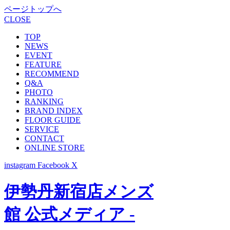
ページトップへ
CLOSE
TOP
NEWS
EVENT
FEATURE
RECOMMEND
Q&A
PHOTO
RANKING
BRAND INDEX
FLOOR GUIDE
SERVICE
CONTACT
ONLINE STORE
instagram
Facebook
X
伊勢丹新宿店メンズ
館 公式メディア -