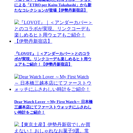
による「ETRO per Kaito Takahashi」から新
たなコレクションが登場【伊勢丹新宿店】
『LOVOT』｜＜アンダーカバー＞とのコラ
ボが実現。リンクコーデも楽しめるヒト用ウ
ェアもご紹介！【伊勢丹新宿店】
Dear Watch Lover ～My First Watch～ 日本橋
三越本店にてファーストウォッチにふさわし
い時計をご紹介！