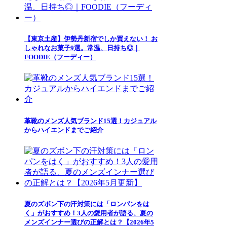
【東京土産】伊勢丹新宿でしか買えない！ お
しゃれなお菓子9選。常温、日持ち◎｜
FOODIE（フーディー）
革靴のメンズ人気ブランド15選！カジュアル
からハイエンドまでご紹介
夏のズボン下の汗対策には「ロンパンをは
く」がおすすめ！3人の愛用者が語る、夏の
メンズインナー選びの正解とは？【2026年5