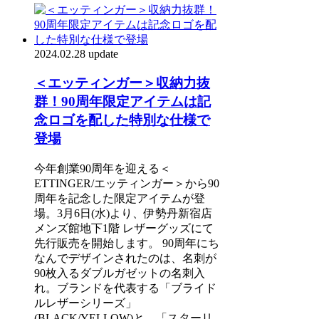
2024.02.28 update
＜エッティンガー＞収納力抜
群！90周年限定アイテムは記
念ロゴを配した特別な仕様で
登場
今年創業90周年を迎える＜
ETTINGER/エッティンガー＞から90
周年を記念した限定アイテムが登
場。3月6日(水)より、伊勢丹新宿店
メンズ館地下1階 レザーグッズにて
先行販売を開始します。 90周年にち
なんでデザインされたのは、名刺が
90枚入るダブルガゼットの名刺入
れ。ブランドを代表する「ブライド
ルレザーシリーズ」
(BLACK/YELLOW)と、「スターリ