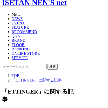
ISETAN NEN'S net
Menu
NEWS
EVENT
FEATURE
RECOMMEND
Q&A
BRAND
FLOOR
RANKING
ONLINE STORE
SERVICE
検索
TOP
「ETTINGER」に関する記事
「ETTINGER」に関する記
事