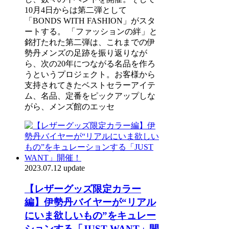
10月4日からは第二弾として
「BONDS WITH FASHION」がスタ
ートする。 「ファッションの絆」と
銘打たれた第二弾は、これまでの伊
勢丹メンズの足跡を振り返りなが
ら、次の20年につながる名品を作ろ
うというプロジェクト。お客様から
支持されてきたベストセラーアイテ
ム、名品、定番をピックアップしな
がら、メンズ館のエッセ
2023.07.12 update
【レザーグッズ限定カラー
編】伊勢丹バイヤーが“リアル
にいま欲しいもの”をキュレー
ションする「JUST WANT」開