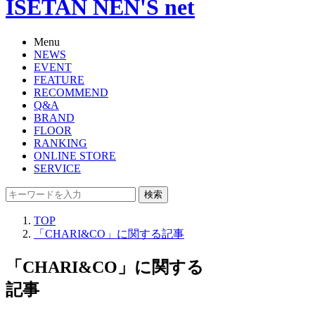
ISETAN NEN'S net
Menu
NEWS
EVENT
FEATURE
RECOMMEND
Q&A
BRAND
FLOOR
RANKING
ONLINE STORE
SERVICE
検索
TOP
「CHARI&CO」に関する記事
「CHARI&CO」に関する
記事