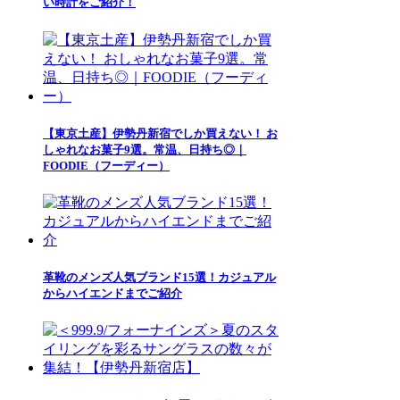
い時計をご紹介！
【東京土産】伊勢丹新宿でしか買えない！ お
しゃれなお菓子9選。常温、日持ち◎｜
FOODIE（フーディー）
革靴のメンズ人気ブランド15選！カジュアル
からハイエンドまでご紹介