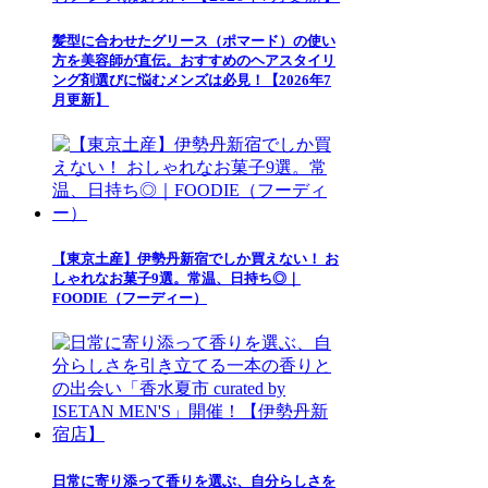
髪型に合わせたグリース（ポマード）の使い
方を美容師が直伝。おすすめのヘアスタイリ
ング剤選びに悩むメンズは必見！【2026年7
月更新】
【東京土産】伊勢丹新宿でしか買えない！ お
しゃれなお菓子9選。常温、日持ち◎｜
FOODIE（フーディー）
日常に寄り添って香りを選ぶ、自分らしさを