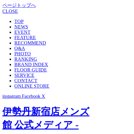
ページトップへ
CLOSE
TOP
NEWS
EVENT
FEATURE
RECOMMEND
Q&A
PHOTO
RANKING
BRAND INDEX
FLOOR GUIDE
SERVICE
CONTACT
ONLINE STORE
instagram
Facebook
X
伊勢丹新宿店メンズ
館 公式メディア -