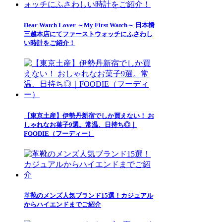
Dear Watch Lover ～My First Watch～ 日本橋
三越本店にてファーストウォッチにふさわし
い時計をご紹介！
【東京土産】伊勢丹新宿でしか買えない！ お
しゃれなお菓子9選。常温、日持ち◎｜
FOODIE（フーディー）
革靴のメンズ人気ブランド15選！カジュアル
からハイエンドまでご紹介