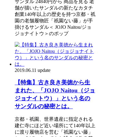
サンダル 24840円から 商品を見る 老
舗が描いたサンダルの新たなカタチ
創業140年以上の歴史を持つ京都・祇
園の老舗履物匠「祇園ない藤」が手
掛けるサンダル＜ JOJO Naitou/ジョ
ジョナイトウ＞のポップ
2019.06.11 update
【特集】古き良き美徳から生
まれた、「JOJO Naitou（ジョ
ジョナイトウ）」という名の
サンダルの秘密とは。
京都・祇園、世界遺産に指定される
建仁寺にほど近い場所にて140年以上
に渡り履物店を営む「祇園ない藤」