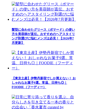
髪型に合わせたグリース（ポマード）の使い
方を美容師が直伝。おすすめのヘアスタイリ
ング剤選びに悩むメンズは必見！【2026年7
月更新】
【東京土産】伊勢丹新宿でしか買えない！ お
しゃれなお菓子9選。常温、日持ち◎｜
FOODIE（フーディー）