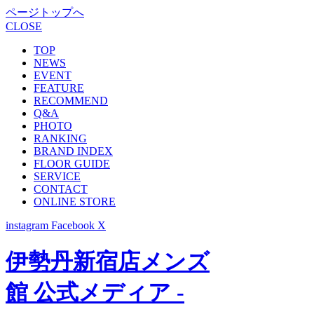
ページトップへ
CLOSE
TOP
NEWS
EVENT
FEATURE
RECOMMEND
Q&A
PHOTO
RANKING
BRAND INDEX
FLOOR GUIDE
SERVICE
CONTACT
ONLINE STORE
instagram
Facebook
X
伊勢丹新宿店メンズ
館 公式メディア -