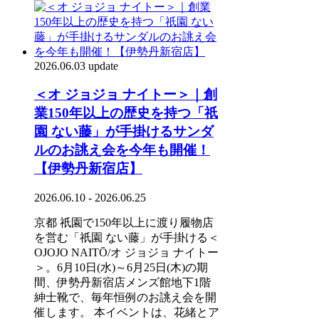
2026.06.03 update
＜オ ジョジョ ナイトー＞｜創
業150年以上の歴史を持つ「祇
園 ない藤」が手掛けるサンダ
ルのお誂え会を今年も開催！
【伊勢丹新宿店】
2026.06.10 - 2026.06.25
京都 祇園で150年以上に渡り履物店
を営む「祇園 ない藤」が手掛ける＜
OJOJO NAITŌ/オ ジョジョ ナイトー
＞。6月10日(水)～6月25日(木)の期
間、伊勢丹新宿店メンズ館地下1階
紳士靴で、毎年恒例のお誂え会を開
催します。 本イベントは、花緒とア