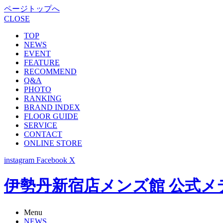
ページトップへ
CLOSE
TOP
NEWS
EVENT
FEATURE
RECOMMEND
Q&A
PHOTO
RANKING
BRAND INDEX
FLOOR GUIDE
SERVICE
CONTACT
ONLINE STORE
instagram
Facebook
X
伊勢丹新宿店メンズ館 公式メディア -
Menu
NEWS