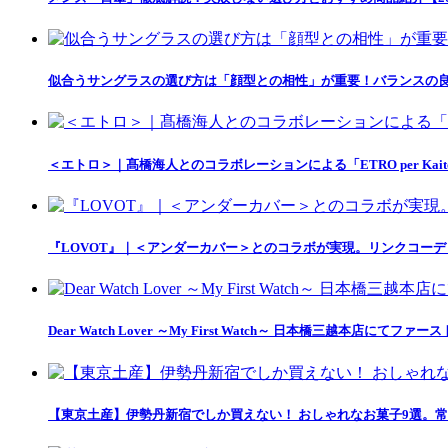
似合うサングラスの選び方は「顔型との相性」が重要！バランスの良
＜エトロ＞｜髙橋海人とのコラボレーションによる「ETRO per Kait
『LOVOT』｜＜アンダーカバー＞とのコラボが実現。リンクコー
Dear Watch Lover ～My First Watch～ 日本橋三越本店
【東京土産】伊勢丹新宿でしか買えない！ おしゃれなお菓子9選。常