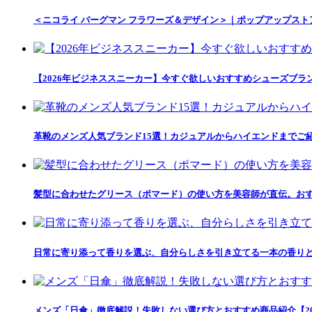
＜ニコライ バーグマン フラワーズ＆デザイン＞｜ポップアップス
【2026年ビジネススニーカー】今すぐ欲しいおすすめシューズブラ
革靴のメンズ人気ブランド15選！カジュアルからハイエンドまでご
髪型に合わせたグリース（ポマード）の使い方を美容師が直伝。おす
日常に寄り添って香りを選ぶ、自分らしさを引き立てる一本の香りとの出会い「
メンズ「日傘」徹底解説！失敗しない選び方とおすすめ商品紹介【20