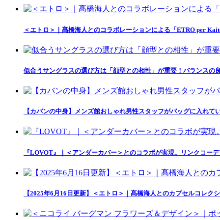
＜エトロ＞｜髙橋海人とのコラボレーションによる「ETRO per Kait
似合うサングラスの選び方は「顔型との相性」が重要！バランスの良
【カバンの中身】メンズ館おしゃれ男性スタッフがバッグに入れて
『LOVOT』｜＜アンダーカバー＞とのコラボが実現。リンクコー
【2025年6月16日更新】＜エトロ＞｜髙橋海人とのカプセルコレクション「