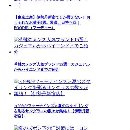
【東京土産】伊勢丹新宿でしか買えない！ お
しゃれなお菓子9選。常温、日持ち◎｜
FOODIE（フーディー）
革靴のメンズ人気ブランド15選！カジュアル
からハイエンドまでご紹介
＜999.9/フォーナインズ＞夏のスタイリング
を彩るサングラスの数々が集結！【伊勢丹新
宿店】