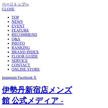
ページトップへ
CLOSE
TOP
NEWS
EVENT
FEATURE
RECOMMEND
Q&A
PHOTO
RANKING
BRAND INDEX
FLOOR GUIDE
SERVICE
CONTACT
ONLINE STORE
instagram
Facebook
X
伊勢丹新宿店メンズ
館 公式メディア -