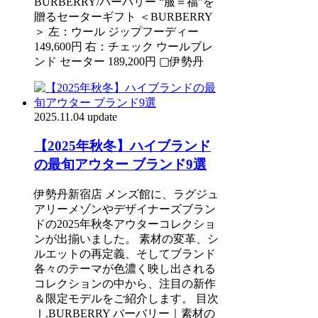
BURBERRY/バーバリー “服＝福”を
贈るセーターギフト ＜BURBERRY
＞ 左：ウール ジップフーディー
149,600円 右：チェック ウールブレ
ンド セーター 189,200円 ▢伊勢丹
2025.11.04 update
【2025年秋冬】ハイブランド
の最旬アウター ブランド9選
伊勢丹新宿店 メンズ館に、ラグジュ
アリーメゾンやデザイナーズブラン
ドの2025年秋冬アウターコレクショ
ンが出揃いました。 素材の変革、シ
ルエットの再定義、そしてブランド
各々のテーマが色濃く映し出される
コレクションの中から、注目の新作
＆限定モデルをご紹介します。 目次
Ⅰ.BURBERRY バーバリー｜素材の