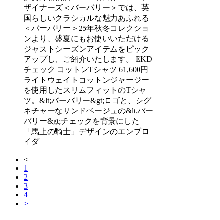
ザイナーズ＜バーバリー＞では、英
国らしいクラシカルな魅力あふれる
＜バーバリー＞25年秋冬コレクショ
ンより、盛夏にもお使いいただける
ジャストシーズンアイテムをピック
アップし、ご紹介いたします。 EKD
チェック コットンTシャツ 61,600円
ライトウェイトコットンジャージー
を使用したスリムフィットのTシャ
ツ。&lt;バーバリー&gt;ロゴと、シグ
ネチャーなサンドベージュの&lt;バー
バリー&gt;チェックを背景にした
「馬上の騎士」デザインのエンブロ
イダ
<
1
2
3
4
>