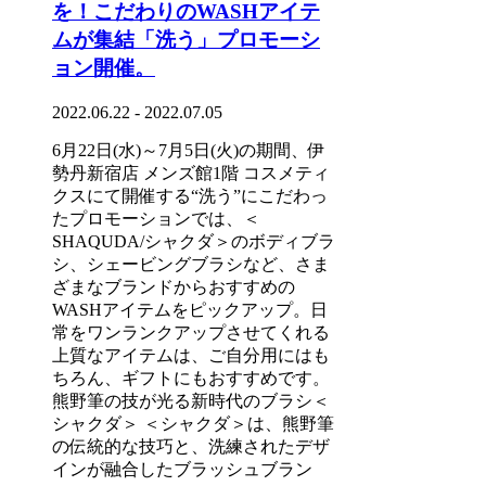
を！こだわりのWASHアイテ
ムが集結「洗う」プロモーシ
ョン開催。
2022.06.22 - 2022.07.05
6月22日(水)～7月5日(火)の期間、伊
勢丹新宿店 メンズ館1階 コスメティ
クスにて開催する“洗う”にこだわっ
たプロモーションでは、＜
SHAQUDA/シャクダ＞のボディブラ
シ、シェービングブラシなど、さま
ざまなブランドからおすすめの
WASHアイテムをピックアップ。日
常をワンランクアップさせてくれる
上質なアイテムは、ご自分用にはも
ちろん、ギフトにもおすすめです。
熊野筆の技が光る新時代のブラシ＜
シャクダ＞ ＜シャクダ＞は、熊野筆
の伝統的な技巧と、洗練されたデザ
インが融合したブラッシュブラン