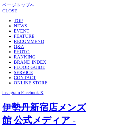
ページトップへ
CLOSE
TOP
NEWS
EVENT
FEATURE
RECOMMEND
Q&A
PHOTO
RANKING
BRAND INDEX
FLOOR GUIDE
SERVICE
CONTACT
ONLINE STORE
instagram
Facebook
X
伊勢丹新宿店メンズ
館 公式メディア -