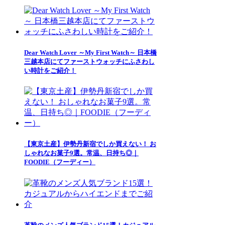
Dear Watch Lover ～My First Watch～ 日本橋
三越本店にてファーストウォッチにふさわし
い時計をご紹介！
【東京土産】伊勢丹新宿でしか買えない！ お
しゃれなお菓子9選。常温、日持ち◎｜
FOODIE（フーディー）