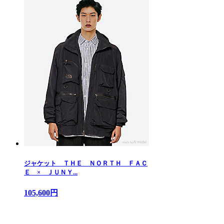
ジャケット ＴＨＥ ＮＯＲＴＨ ＦＡＣ
Ｅ × ＪＵＮＹ...
105,600円