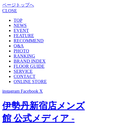
ページトップへ
CLOSE
TOP
NEWS
EVENT
FEATURE
RECOMMEND
Q&A
PHOTO
RANKING
BRAND INDEX
FLOOR GUIDE
SERVICE
CONTACT
ONLINE STORE
instagram
Facebook
X
伊勢丹新宿店メンズ
館 公式メディア -