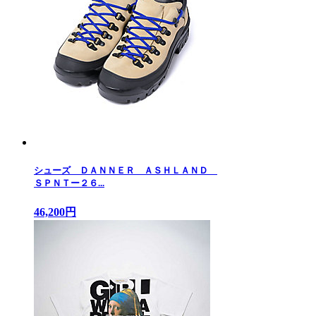
シューズ ＤＡＮＮＥＲ ＡＳＨＬＡＮＤ
ＳＰＮＴー２６...
46,200円