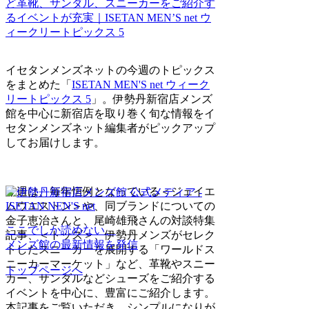
イセタンメンズネットの今週のトピックス
をまとめた「
ISETAN MEN'S net ウィーク
リートピックス 5
」。伊勢丹新宿店メンズ
館を中心に新宿店を取り巻く旬な情報をイ
セタンメンズネット編集者がピックアップ
してお届けします。
今週は、毎年恒例となっている＜ジェイエ
ムウエストン＞や、同ブランドについての
金子恵治さんと、尾崎雄飛さんの対談特集
ここでしか読めない、
記事、＜トッズ＞、伊勢丹メンズがセレク
メンズ館の最新情報を発信
トしたスニーカーを展開する「ワールドス
ニーカーマーケット」など、革靴やスニー
トップページへ
カー、サンダルなどシューズをご紹介する
イベントを中心に、豊富にご紹介します。
本記事をご覧いただき、シンプルになりが