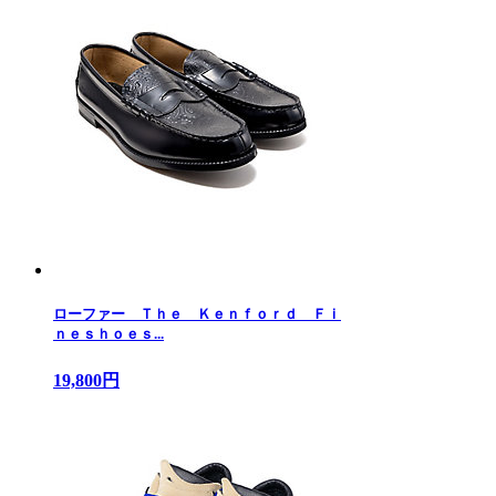
ローファー Ｔｈｅ Ｋｅｎｆｏｒｄ Ｆｉ
ｎｅｓｈｏｅｓ...
19,800円