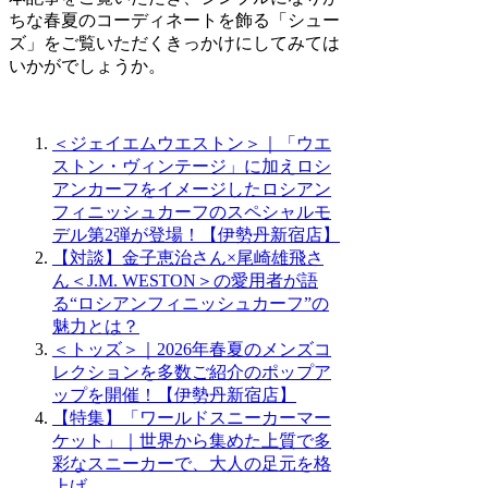
ちな春夏のコーディネートを飾る「シュー
ズ」をご覧いただくきっかけにしてみては
いかがでしょうか。
＜ジェイエムウエストン＞｜「ウエ
ストン・ヴィンテージ」に加えロシ
アンカーフをイメージしたロシアン
フィニッシュカーフのスペシャルモ
デル第2弾が登場！【伊勢丹新宿店】
【対談】金子恵治さん×尾崎雄飛さ
ん＜J.M. WESTON＞の愛用者が語
る“ロシアンフィニッシュカーフ”の
魅力とは？
＜トッズ＞｜2026年春夏のメンズコ
レクションを多数ご紹介のポップア
ップを開催！【伊勢丹新宿店】
【特集】「ワールドスニーカーマー
ケット」｜世界から集めた上質で多
彩なスニーカーで、大人の足元を格
上げ