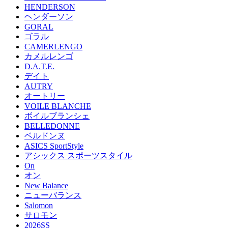
HENDERSON
ヘンダーソン
GORAL
ゴラル
CAMERLENGO
カメルレンゴ
D.A.T.E.
デイト
AUTRY
オートリー
VOILE BLANCHE
ボイルブランシェ
BELLEDONNE
ベルドンヌ
ASICS SportStyle
アシックス スポーツスタイル
On
オン
New Balance
ニューバランス
Salomon
サロモン
2026SS