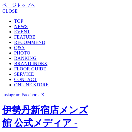
ページトップへ
CLOSE
TOP
NEWS
EVENT
FEATURE
RECOMMEND
Q&A
PHOTO
RANKING
BRAND INDEX
FLOOR GUIDE
SERVICE
CONTACT
ONLINE STORE
instagram
Facebook
X
伊勢丹新宿店メンズ
館 公式メディア -