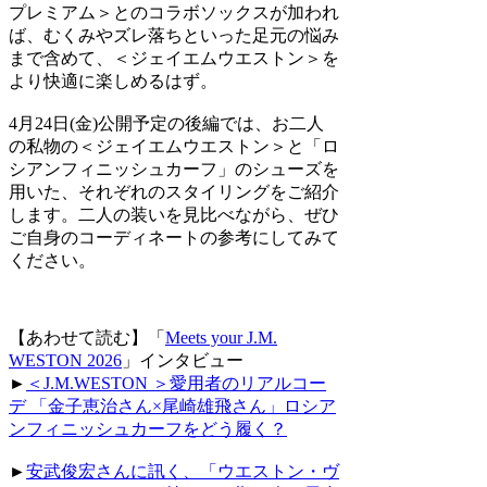
プレミアム＞とのコラボソックスが加われ
ば、むくみやズレ落ちといった足元の悩み
まで含めて、＜ジェイエムウエストン＞を
より快適に楽しめるはず。
4月24日(金)公開予定の後編では、お二人
の私物の＜ジェイエムウエストン＞と「ロ
シアンフィニッシュカーフ」のシューズを
用いた、それぞれのスタイリングをご紹介
します。二人の装いを見比べながら、ぜひ
ご自身のコーディネートの参考にしてみて
ください。
【あわせて読む】「
Meets your J.M.
WESTON 2026
」インタビュー
►
＜J.M.WESTON ＞愛用者のリアルコー
デ 「金子恵治さん×尾崎雄飛さん」ロシア
ンフィニッシュカーフをどう履く？
►
安武俊宏さんに訊く、「ウエストン・ヴ