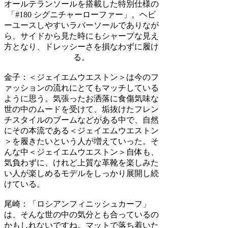
オールテランソールを搭載した特別仕様の
「#180 シグニチャーローファー」。ヘビ
ーユースしやすいラバーソールでありなが
ら、サイドから見た時にもシャープな見え
方となり、ドレッシーさを損なわずに履け
る。
金子：
＜ジェイエムウエストン＞は今のフ
ァッションの流れにとてもマッチしている
ように思う。気張ったお洒落に食傷気味な
世の中のムードを受けて、垢抜けたフレン
チスタイルのブームなどがある中で、自然
にその本流である＜ジェイエムウエストン
＞を履きたいという人が増えていった。そ
んな中＜ジェイエムウエストン＞自体も、
気負わずに、けれど上質な革靴を楽しみた
い人が楽しめるモデルをしっかり展開し続
けている。
尾崎：
「ロシアンフィニッシュカーフ」
は、そんな世の中の気分とも合っているの
かもしれないですね。マットで落ち着いた