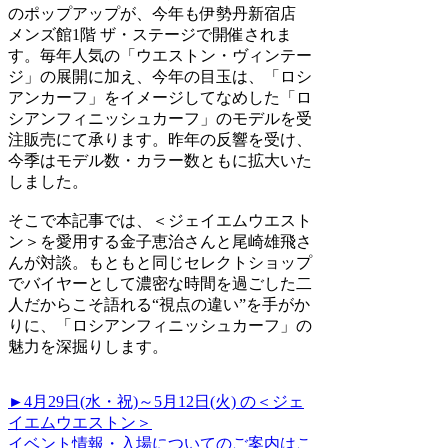
のポップアップが、今年も伊勢丹新宿店
メンズ館1階 ザ・ステージで開催されま
す。毎年人気の「ウエストン・ヴィンテー
ジ」の展開に加え、今年の目玉は、「ロシ
アンカーフ」をイメージしてなめした「ロ
シアンフィニッシュカーフ」のモデルを受
注販売にて承ります。昨年の反響を受け、
今季はモデル数・カラー数ともに拡大いた
しました。
そこで本記事では、＜ジェイエムウエスト
ン＞を愛用する金子恵治さんと尾崎雄飛さ
んが対談。もともと同じセレクトショップ
でバイヤーとして濃密な時間を過ごした二
人だからこそ語れる“視点の違い”を手がか
りに、「ロシアンフィニッシュカーフ」の
魅力を深掘りします。
►4月29日(水・祝)～5月12日(火) の＜ジェ
イエムウエストン＞
イベント情報・入場についてのご案内はこ