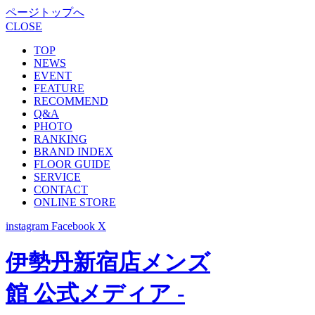
ページトップへ
CLOSE
TOP
NEWS
EVENT
FEATURE
RECOMMEND
Q&A
PHOTO
RANKING
BRAND INDEX
FLOOR GUIDE
SERVICE
CONTACT
ONLINE STORE
instagram
Facebook
X
伊勢丹新宿店メンズ
館 公式メディア -