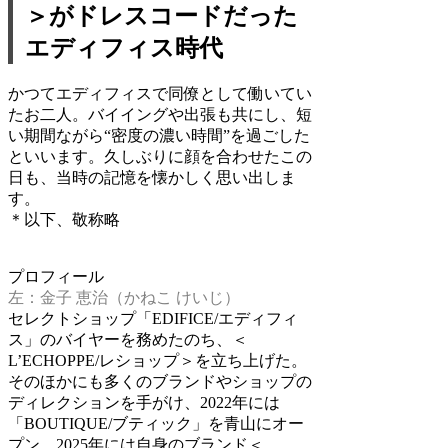
＞がドレスコードだった
エディフィス時代
かつてエディフィスで同僚として働いてい
たお二人。バイイングや出張も共にし、短
い期間ながら“密度の濃い時間”を過ごした
といいます。久しぶりに顔を合わせたこの
日も、当時の記憶を懐かしく思い出しま
す。
＊以下、敬称略
プロフィール
左：金子 恵治（かねこ けいじ）
セレクトショップ「EDIFICE/エディフィ
ス」のバイヤーを務めたのち、＜
L’ECHOPPE/レショップ＞を立ち上げた。
そのほかにも多くのブランドやショップの
ディレクションを手がけ、2022年には
「BOUTIQUE/ブティック」を青山にオー
プン。2025年には自身のブランド＜