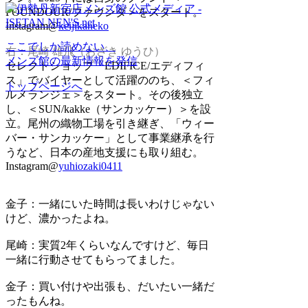
FOUNDOUR/ファウンダ＞をスタート。
Instagram@
keijikaneko
ここでしか読めない、
右：尾崎 雄飛（おざき ゆうひ）
メンズ館の最新情報を発信
セレクトショップ「EDIFICE/エディフィ
ス」でバイヤーとして活躍ののち、＜フィ
トップページへ
ルメランジェ＞をスタート。その後独立
し、＜SUN/kakke（サンカッケー）＞を設
立。尾州の織物工場を引き継ぎ、「ウィー
バー・サンカッケー」として事業継承を行
うなど、日本の産地支援にも取り組む。
Instagram@
yuhiozaki0411
金子：
一緒にいた時間は長いわけじゃない
けど、濃かったよね。
尾崎：
実質2年くらいなんですけど、毎日
一緒に行動させてもらってました。
金子：
買い付けや出張も、だいたい一緒だ
ったもんね。