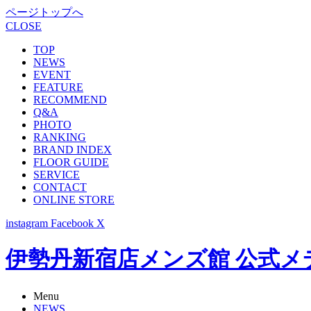
ページトップへ
CLOSE
TOP
NEWS
EVENT
FEATURE
RECOMMEND
Q&A
PHOTO
RANKING
BRAND INDEX
FLOOR GUIDE
SERVICE
CONTACT
ONLINE STORE
instagram
Facebook
X
伊勢丹新宿店メンズ館 公式メディア -
Menu
NEWS