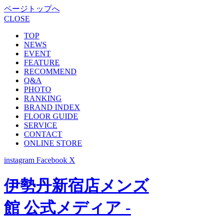
ページトップへ
CLOSE
TOP
NEWS
EVENT
FEATURE
RECOMMEND
Q&A
PHOTO
RANKING
BRAND INDEX
FLOOR GUIDE
SERVICE
CONTACT
ONLINE STORE
instagram
Facebook
X
伊勢丹新宿店メンズ
館 公式メディア -