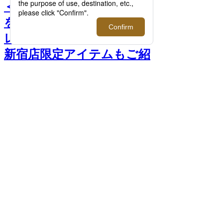
＜ジェイプレス＞｜着心地
を追求したセットアップコ
レクションが登場！伊勢丹
新宿店限定アイテムもご紹
介。 >>
前へ
次
へ
＜ジェイプレス＞メカニカルパンツ