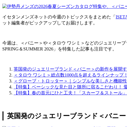
イセタンメンズネットの今週のトピックスをまとめた「
ISE
ット編集者がピックアップしてお届けします。
今週は、＜バニー＞や＜タロウ ワシミ＞などのジュエリーブランド
SPRING＆SUMMER 2026」を特集した記事も注目です。
英国発のジュエリーブランド＜バニー＞の新作を展開す
＜タロウ ワシミ＞総点数1000点を超えるラインナッ
＜グローブ・トロッター＞｜シンプルな美しさと機能性
【特集】ベーシックな見た目と随所に宿るこだわり！ 愛用したいオ
【特集】春の首元にひと工夫！「スカーフ＆ストール」サイズ別の巻
英国発のジュエリーブランド＜バニー