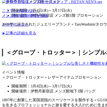
＜タロウ ワシミ＞プロモーション
開催期間：3月4日(水)～3月17日(火)
ここでしか読めない、
開催場所：伊勢丹新宿店 メンズ館1階 プロモーション
メンズ館の最新情報を発信
2009年に設立されたジュエリーブランド＜TaroWashimi
トップページへ
►記事の詳細を見る
＜グローブ・トロッター＞｜シンプル
イベント情報
＜グローブ・トロッター＞レザーアイテムプロモーション
開催期間：3月4日(水)～3月17日(火)
開催場所：伊勢丹新宿店 メンズ館地下1階 バッグ
1897年に創業した英国屈指のスーツケースを製作する＜GLOBE
を生きるプロフェッショナルと旅を愛する大人のために生ま