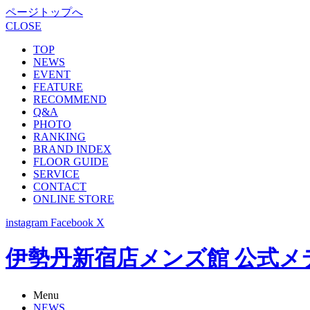
ページトップへ
CLOSE
TOP
NEWS
EVENT
FEATURE
RECOMMEND
Q&A
PHOTO
RANKING
BRAND INDEX
FLOOR GUIDE
SERVICE
CONTACT
ONLINE STORE
instagram
Facebook
X
伊勢丹新宿店メンズ館 公式メディア -
Menu
NEWS