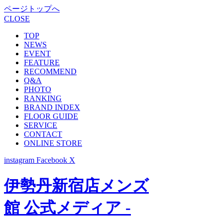
ページトップへ
CLOSE
TOP
NEWS
EVENT
FEATURE
RECOMMEND
Q&A
PHOTO
RANKING
BRAND INDEX
FLOOR GUIDE
SERVICE
CONTACT
ONLINE STORE
instagram
Facebook
X
伊勢丹新宿店メンズ
館 公式メディア -