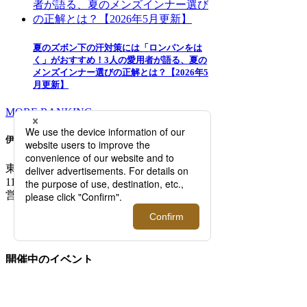
夏のズボン下の汗対策には「ロンパンをは
く」がおすすめ！3人の愛用者が語る、夏の
メンズインナー選びの正解とは？【2026年5
月更新】
MORE RANKING
伊勢丹新宿店メンズ館
東京都新宿区新宿3-14-1
TEL: 03-3352-
1111
営業時間：午前10時～午後8時
MAP/ACCESS
FLOOR GUIDE >
開催中のイベント