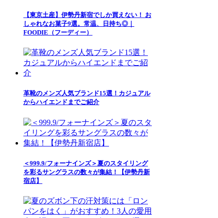
【東京土産】伊勢丹新宿でしか買えない！ お
しゃれなお菓子9選。常温、日持ち◎｜
FOODIE（フーディー）
革靴のメンズ人気ブランド15選！カジュアル
からハイエンドまでご紹介
＜999.9/フォーナインズ＞夏のスタイリング
を彩るサングラスの数々が集結！【伊勢丹新
宿店】