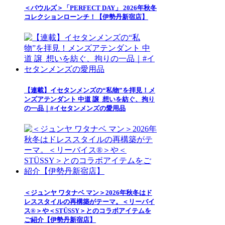
＜バウルズ＞「PERFECT DAY」 2026年秋冬
コレクションローンチ！【伊勢丹新宿店】
【連載】イセタンメンズの“私物”を拝見！メ
ンズアテンダント 中道 譲_想いを紡ぐ、拘り
の一品｜#イセタンメンズの愛用品
＜ジュンヤ ワタナベ マン＞2026年秋冬はド
レススタイルの再構築がテーマ。＜リーバイ
ス®＞や＜STÜSSY＞とのコラボアイテムを
ご紹介【伊勢丹新宿店】