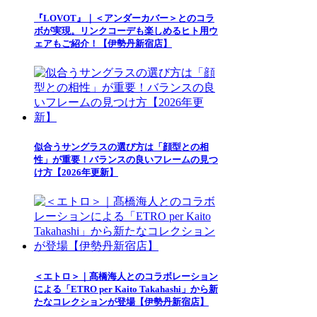
『LOVOT』｜＜アンダーカバー＞とのコラ
ボが実現。リンクコーデも楽しめるヒト用ウ
ェアもご紹介！【伊勢丹新宿店】
似合うサングラスの選び方は「顔型との相
性」が重要！バランスの良いフレームの見つ
け方【2026年更新】
＜エトロ＞｜髙橋海人とのコラボレーション
による「ETRO per Kaito Takahashi」から新
たなコレクションが登場【伊勢丹新宿店】