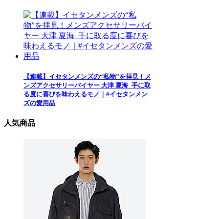
【連載】イセタンメンズの“私物”を拝見！メ
ンズアクセサリーバイヤー 大津 夏海_手に取
る度に喜びを味わえるモノ｜#イセタンメン
ズの愛用品
人気商品