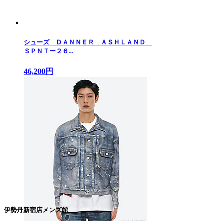
シューズ ＤＡＮＮＥＲ ＡＳＨＬＡＮＤ
ＳＰＮＴー２６...
46,200円
伊勢丹新宿店メンズ館