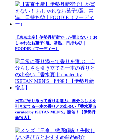
【東京土産】伊勢丹新宿でしか買えない！ お
しゃれなお菓子9選。常温、日持ち◎｜
FOODIE（フーディー）
日常に寄り添って香りを選ぶ、自分らしさを
引き立てる一本の香りとの出会い「香水夏市
curated by ISETAN MEN'S」開催！【伊勢丹
新宿店】