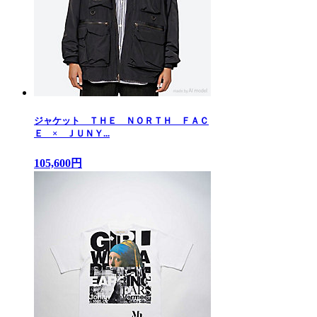
ジャケット ＴＨＥ ＮＯＲＴＨ ＦＡＣ
Ｅ × ＪＵＮＹ...
105,600円