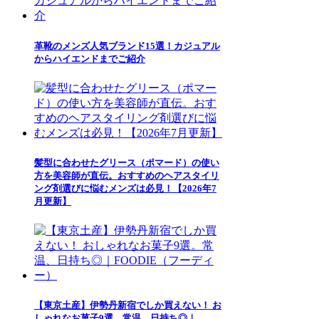
革靴のメンズ人気ブランド15選！カジュアル
からハイエンドまでご紹介
髪型に合わせたグリース（ポマード）の使い
方を美容師が直伝。おすすめのヘアスタイリ
ング剤選びに悩むメンズは必見！【2026年7
月更新】
【東京土産】伊勢丹新宿でしか買えない！ お
しゃれなお菓子9選。常温、日持ち◎｜