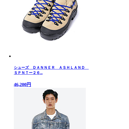
シューズ ＤＡＮＮＥＲ ＡＳＨＬＡＮＤ
ＳＰＮＴー２６...
46,200円