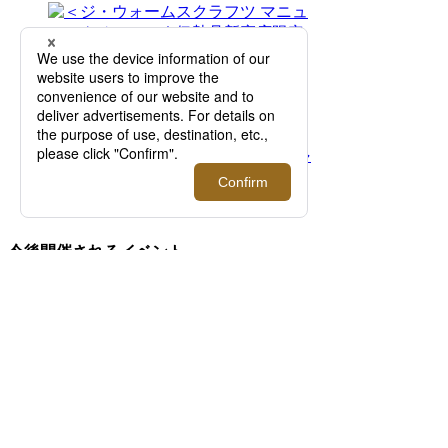
2026.08.05 - 08.25
＜ジ・ウォームスクラフツ マニュファクチャ
ー＞｜伊勢丹新宿店限定レザーグッズや、ホ
ースハイドを手織りしたラゲッジコレクショ
ンを発売！【伊勢丹新宿店】
今後開催されるイベント
2026.08.12 - 08.18
＜バウルズ＞「PERFECT DAY」 2026年秋冬
コレクションローンチ！【伊勢丹新宿店】