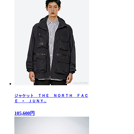
ジャケット ＴＨＥ ＮＯＲＴＨ ＦＡＣ
Ｅ × ＪＵＮＹ...
105,600円