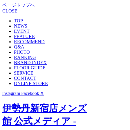
ページトップへ
CLOSE
TOP
NEWS
EVENT
FEATURE
RECOMMEND
Q&A
PHOTO
RANKING
BRAND INDEX
FLOOR GUIDE
SERVICE
CONTACT
ONLINE STORE
instagram
Facebook
X
伊勢丹新宿店メンズ
館 公式メディア -