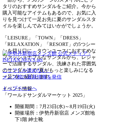
タリのおすすめサンダルをご紹介。今から
購入可能なアイテムもあるので、お気に入
りを見つけて一足お先に夏のサンダルスタ
イルを楽しんでみてはいかがでしょうか。
「LEISURE」「TOWN」「DRESS」
「RELAXATION」「RESORT」の5つシー
ンを切り口に、タウンユースにおすすめな
ファッショナブルなサンダルから、レジャ
ーで活躍するサンダル、洗練された雰囲気
のサンダルまで“夏がもっと楽しみになる
ここでしか読めない、
一足”をご紹介します。
メンズ館の最新情報を発信
トップページへ
イベント情報
「ワールドサンダルマーケット 2025」
開催期間：7月23日(水)～8月19日(火)
開催場所：伊勢丹新宿店 メンズ館地
下1階 紳士靴