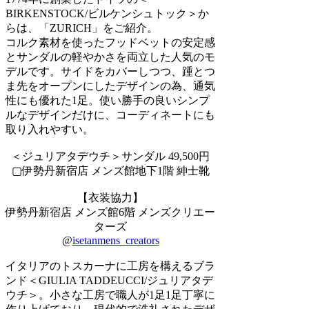
BIRKENSTOCK/ビルケンシュトック＞か
らは、「ZURICH」をご紹介。
コルク素材を使ったフッドベットの安定感
とサンダルの軽やかさを両立した人気のモ
デルです。サイドをカバーしつつ、踵とつ
ま先をオープンにしたデザインの為、通気
性にも優れた1足。使い勝手の良いシンプ
ルなデザインだけに、コーディネートにも
取り入れやすい。
＜ジュリアタデウチ＞サンダル 49,500円
▢伊勢丹新宿店 メンズ館地下1階 紳士靴
【衣装協力】
伊勢丹新宿店 メンズ館6階 メンズクリエー
ターズ
@
isetanmens_creators
イタリアのトスカーナに工房を構えるブラ
ンド＜GIULIA TADDEUCCI/ジュリアタデ
ウチ＞。小さな工房で職人が1足1足丁寧に