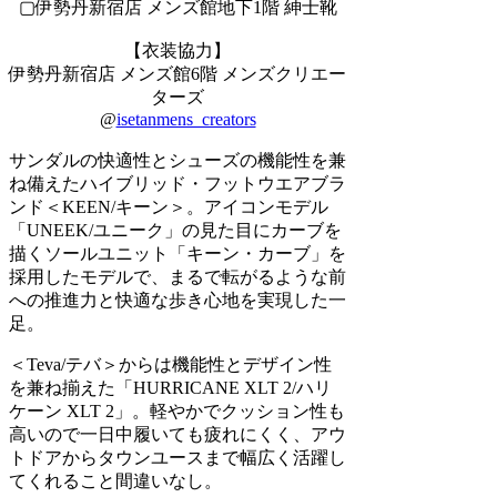
▢伊勢丹新宿店 メンズ館地下1階 紳士靴
【衣装協力】
伊勢丹新宿店 メンズ館6階 メンズクリエー
ターズ
@
isetanmens_creators
サンダルの快適性とシューズの機能性を兼
ね備えたハイブリッド・フットウエアブラ
ンド＜KEEN/キーン＞。アイコンモデル
「UNEEK/ユニーク」の見た目にカーブを
描くソールユニット「キーン・カーブ」を
採用したモデルで、まるで転がるような前
への推進力と快適な歩き心地を実現した一
足。
＜Teva/テバ＞からは機能性とデザイン性
を兼ね揃えた「HURRICANE XLT 2/ハリ
ケーン XLT 2」。軽やかでクッション性も
高いので一日中履いても疲れにくく、アウ
トドアからタウンユースまで幅広く活躍し
てくれること間違いなし。