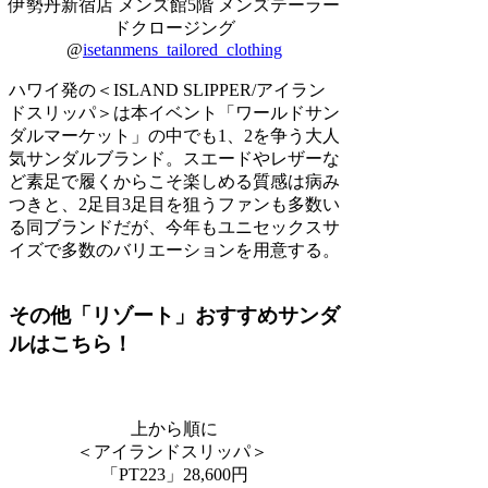
伊勢丹新宿店 メンズ館5階 メンズテーラー
ドクロージング
@
isetanmens_tailored_clothing
ハワイ発の＜ISLAND SLIPPER/アイラン
ドスリッパ＞は本イベント「ワールドサン
ダルマーケット」の中でも1、2を争う大人
気サンダルブランド。スエードやレザーな
ど素足で履くからこそ楽しめる質感は病み
つきと、2足目3足目を狙うファンも多数い
る同ブランドだが、今年もユニセックスサ
イズで多数のバリエーションを用意する。
その他「リゾート」おすすめサンダ
ルはこちら！
上から順に
＜アイランドスリッパ＞
「PT223」28,600円