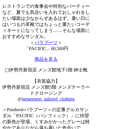
レストランでの食事会や特別なパーティー
など、夏でも気合いを入れておしゃれをし
たい場面は少なからずあるはず。暑い日に
はいつもの革靴ではちょっと重たいコーデ
ィネートになってしまう……そんな場面に
おすすめなサンダル。
＜
パラブーツ
＞
「PACIFIC」60,500円
商品を見る
▢伊勢丹新宿店 メンズ館地下1階 紳士靴
【衣装協力】
伊勢丹新宿店 メンズ館5階 メンズテーラー
ドクロージング
@
isetanmens_tailored_clothing
＜Paraboot/パラブーツ＞の定番グルカサン
ダル「PACIFIC（パシフィック）」に待望
の新色が登場。くすみがかったグレーは軽
やかでありながら落ち着いた色合いで、