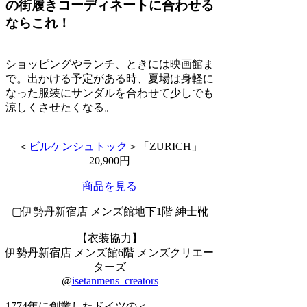
の街履きコーディネートに合わせる
ならこれ！
ショッピングやランチ、ときには映画館ま
で。出かける予定がある時、夏場は身軽に
なった服装にサンダルを合わせて少しでも
涼しくさせたくなる。
＜
ビルケンシュトック
＞「ZURICH」
20,900円
商品を見る
▢伊勢丹新宿店 メンズ館地下1階 紳士靴
【衣装協力】
伊勢丹新宿店 メンズ館6階 メンズクリエー
ターズ
@
isetanmens_creators
1774年に創業したドイツの＜