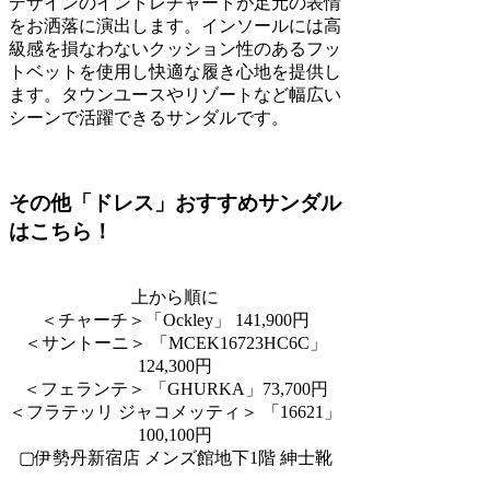
デザインのイントレチャートが足元の表情
をお洒落に演出します。インソールには高
級感を損なわないクッション性のあるフッ
トベットを使用し快適な履き心地を提供し
ます。タウンユースやリゾートなど幅広い
シーンで活躍できるサンダルです。
その他「ドレス」おすすめサンダル
はこちら！
上から順に
＜チャーチ＞「Ockley」 141,900円
＜サントーニ＞ 「MCEK16723HC6C」
124,300
円
＜フェランテ＞ 「GHURKA」73,700円
＜フラテッリ ジャコメッティ＞ 「16621」
100,100円
▢伊勢丹新宿店 メンズ館地下1階 紳士靴