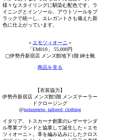
様々なスタイリングに馴染む配色です。ラ
イニングとインソール、アウトソールをブ
ラックで統一し、エレガントさも備えた新
色に仕上がっています。
＜
エモツィオーニ
＞
「EM010」 55,000円
▢伊勢丹新宿店 メンズ館地下1階 紳士靴
商品を見る
【衣装協力】
伊勢丹新宿店 メンズ館5階 メンズテーラー
ドクロージング
@
isetanmens_tailored_clothing
イタリア、トスカーナ創業のレザーサンダ
ル専業ブランドと協業して誕生した＜エモ
ツィオーニ＞。革を編み込みにしたクロス