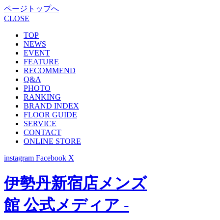
ページトップへ
CLOSE
TOP
NEWS
EVENT
FEATURE
RECOMMEND
Q&A
PHOTO
RANKING
BRAND INDEX
FLOOR GUIDE
SERVICE
CONTACT
ONLINE STORE
instagram
Facebook
X
伊勢丹新宿店メンズ
館 公式メディア -