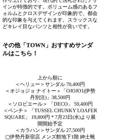
作り上げており、現代的で洗礼されたデザ
インが特徴的です。ボリューム感のあるフ
ォルムとクロスデザインが印象的で、都会
的な印象を与えてくれます。スラックスな
どキレイ目なパンツと相性が良いです。
その他「TOWN」おすすめサンダ
ルはこちら！
上から順に
＜ヘリュー＞サンダル 70,400円
＜オジョジョ ナイトー＞「OJOJO1(伊勢
丹別注)」38,500円
＜ソロビエール＞ 「DECO」 59,400円
＜ベンチ＞ 「TUSSEL CHUNKY LOAFER
SQUARE」 19,800円＊7月23日(水)より展
開開始予定
＜カラハン＞サンダル 27,500円
▢伊勢丹新宿店 メンズ館地下1階 紳士靴