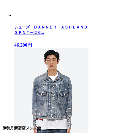
シューズ ＤＡＮＮＥＲ ＡＳＨＬＡＮＤ
ＳＰＮＴー２６...
46,200円
伊勢丹新宿店メンズ館