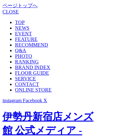
ページトップへ
CLOSE
TOP
NEWS
EVENT
FEATURE
RECOMMEND
Q&A
PHOTO
RANKING
BRAND INDEX
FLOOR GUIDE
SERVICE
CONTACT
ONLINE STORE
instagram
Facebook
X
伊勢丹新宿店メンズ
館 公式メディア -