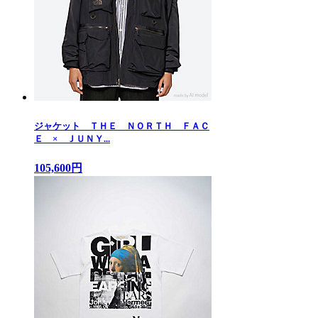
ジャケット ＴＨＥ ＮＯＲＴＨ ＦＡＣ
Ｅ × ＪＵＮＹ...
105,600円