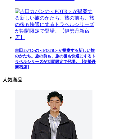
吉田カバンの＜POTR＞が提案する新しい旅
のかたち。旅の前も、旅の後も快適にするト
ラベルシリーズが期間限定で登場。【伊勢丹
新宿店】
人気商品