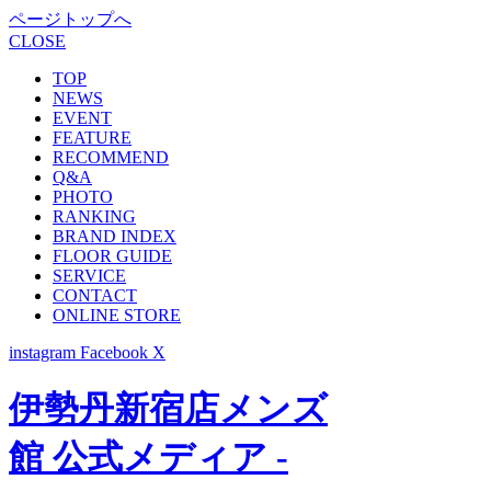
ページトップへ
CLOSE
TOP
NEWS
EVENT
FEATURE
RECOMMEND
Q&A
PHOTO
RANKING
BRAND INDEX
FLOOR GUIDE
SERVICE
CONTACT
ONLINE STORE
instagram
Facebook
X
伊勢丹新宿店メンズ
館 公式メディア -