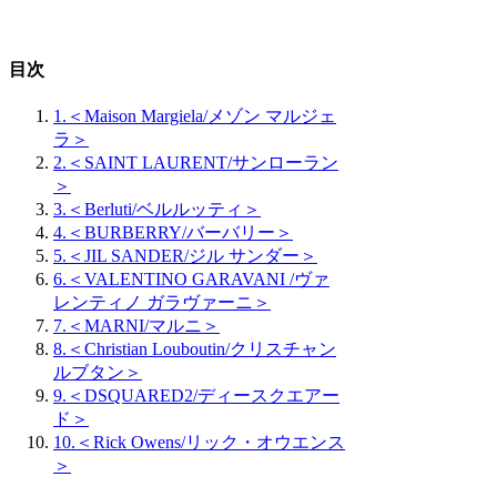
目次
1.＜Maison Margiela/メゾン マルジェ
ラ＞
2.＜SAINT LAURENT/サンローラン
＞
3.＜Berluti/ベルルッティ＞
4.＜BURBERRY/バーバリー＞
5.＜JIL SANDER/ジル サンダー＞
6.＜VALENTINO GARAVANI /ヴァ
レンティノ ガラヴァーニ＞
7.＜MARNI/マルニ＞
8.＜Christian Louboutin/クリスチャン
ルブタン＞
9.＜DSQUARED2/ディースクエアー
ド＞
10.＜Rick Owens/リック・オウエンス
＞