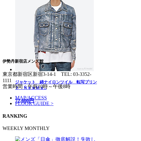
伊勢丹新宿店メンズ館
東京都新宿区新宿3-14-1
TEL: 03-3352-
1111
ジャケット 綿ナイロンツイル 転写プリン
営業時間：午前10時～午後8時
ト ＮｅｗＭａ...
MAP/ACCESS
72,600円
FLOOR GUIDE >
RANKING
WEEKLY
MONTHLY