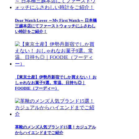
Dear Watch Lover ～My First Watch～ 日本橋
三越本店にてファーストウォッチにふさわし
い時計をご紹介！
【東京土産】伊勢丹新宿でしか買えない！ お
しゃれなお菓子9選。常温、日持ち◎｜
FOODIE（フーディー）
革靴のメンズ人気ブランド15選！カジュアル
からハイエンドまでご紹介