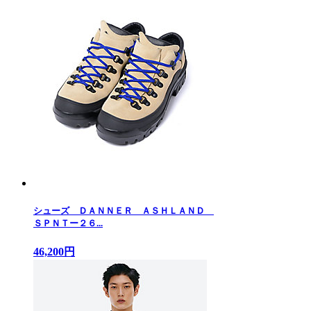
シューズ ＤＡＮＮＥＲ ＡＳＨＬＡＮＤ
ＳＰＮＴー２６...
46,200円