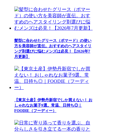
髪型に合わせたグリース（ポマード）の使い
方を美容師が直伝。おすすめのヘアスタイリ
ング剤選びに悩むメンズは必見！【2026年7
月更新】
【東京土産】伊勢丹新宿でしか買えない！ お
しゃれなお菓子9選。常温、日持ち◎｜
FOODIE（フーディー）