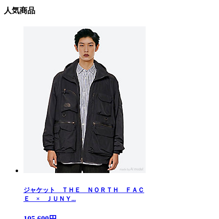
人気商品
ジャケット ＴＨＥ ＮＯＲＴＨ ＦＡＣ
Ｅ × ＪＵＮＹ...
105,600円