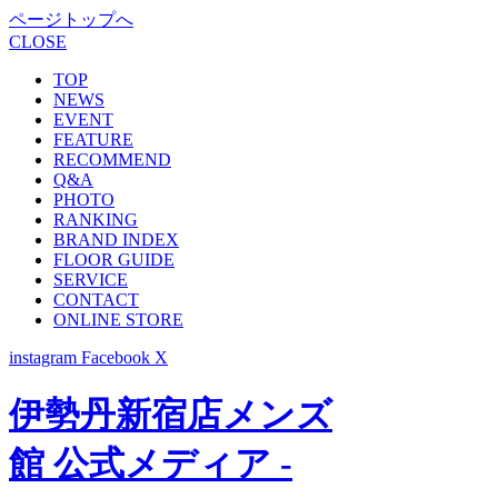
ページトップへ
CLOSE
TOP
NEWS
EVENT
FEATURE
RECOMMEND
Q&A
PHOTO
RANKING
BRAND INDEX
FLOOR GUIDE
SERVICE
CONTACT
ONLINE STORE
instagram
Facebook
X
伊勢丹新宿店メンズ
館 公式メディア -