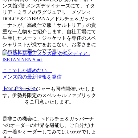
ンズ館3階 メンズデザイナーズにて、イタ
リア・ミラノのラグジュアリーメゾン＜
DOLCE＆GABBANA／ドルチェ＆ガッバ
ーナ＞が、高級仕立服「サルトリア」の貴
重な一点物をご紹介します。自社工場にて
生産したスーツ・ジャケットを専任のスペ
シャリストが採寸をおこない、お客さまに
合わせた一着へ仕立て直します。
ここでしか読めない、
メンズ館の最新情報を発信
トップページへ
メイド トゥ メジャーも同時開催いたしま
す。伊勢丹限定のスペシャルファブリック
をご用意いたします。
是非この機会に、<ドルチェ＆ガッバーナ
>のオーダーの世界を堪能し、ご自分だけ
の一着をオーダーしてみてはいかがでしょ