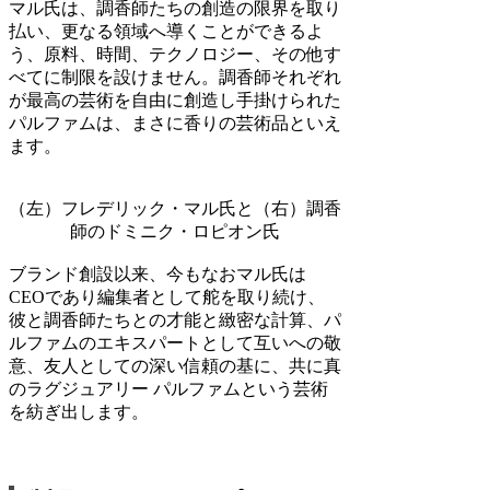
マル氏は、調香師たちの創造の限界を取り
払い、更なる領域へ導くことができるよ
う、原料、時間、テクノロジー、その他す
べてに制限を設けません。調香師それぞれ
が最高の芸術を自由に創造し手掛けられた
パルファムは、まさに香りの芸術品といえ
ます。
（左）フレデリック・マル氏と（右）調香
師のドミニク・ロピオン氏
ブランド創設以来、今もなおマル氏は
CEOであり編集者として舵を取り続け、
彼と調香師たちとの才能と緻密な計算、パ
ルファムのエキスパートとして互いへの敬
意、友人としての深い信頼の基に、共に真
のラグジュアリー パルファムという芸術
を紡ぎ出します。