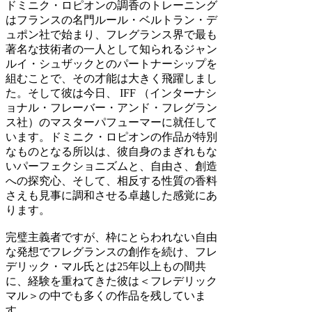
ドミニク・ロピオンの調香のトレーニング
はフランスの名門ルール・ベルトラン・デ
ュポン社で始まり、フレグランス界で最も
著名な技術者の一人として知られるジャン
ルイ・シュザックとのパートナーシップを
組むことで、その才能は大きく飛躍しまし
た。そして彼は今日、 IFF （インターナシ
ョナル・フレーバー・アンド・フレグラン
ス社）のマスターパフューマーに就任して
います。ドミニク・ロピオンの作品が特別
なものとなる所以は、彼自身のまぎれもな
いパーフェクショニズムと、自由さ、創造
への探究心、そして、相反する性質の香料
さえも見事に調和させる卓越した感覚にあ
ります。
完璧主義者ですが、枠にとらわれない自由
な発想でフレグランスの創作を続け、フレ
デリック・マル氏とは25年以上もの間共
に、経験を重ねてきた彼は＜フレデリック
マル＞の中でも多くの作品を残していま
す。