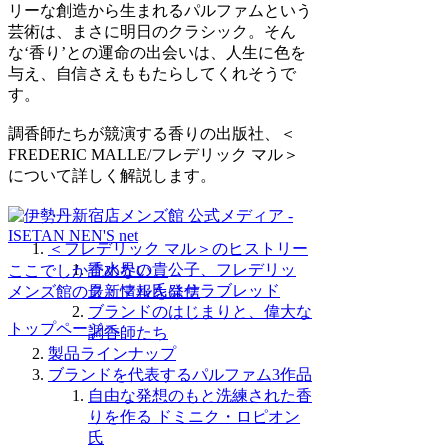
リーな創造から生まれるパルファムという
芸術は、まさに明日のクラシック。そん
な‘香り’との運命の出会いは、人生に色を
与え、自信さえももたらしてくれそうで
す。
調香師たちが競演する香りの出版社、＜
FREDERIC MALLE/フレデリック マル＞
について詳しく解説します。
＜フレデリック マル＞のヒストリー
香水界の貴公子、フレデリッ
ここでしか読めない、
ク・マル氏はサラブレッド
メンズ館の最新情報を発信
ブランドのはじまりと、偉大な
トップページへ
調香師たち
製品ラインナップ
ブランドを代表するパルファム3作品
自由な発想のもと洗練された香
りを作る ドミニク・ロピオン
氏