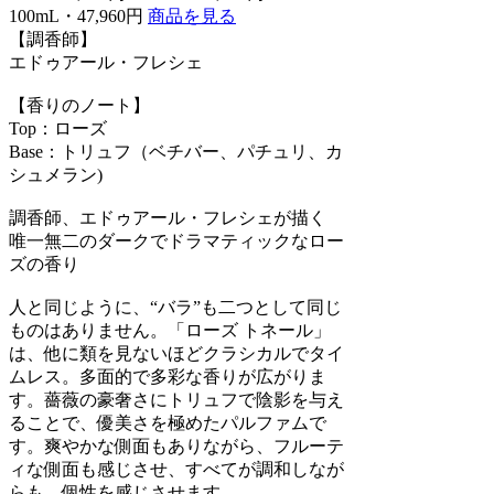
100mL・47,960円
商品を見る
【調香師】
エドゥアール・フレシェ
【香りのノート】
Top：ローズ
Base：トリュフ（ベチバー、パチュリ、カ
シュメラン)
調香師、エドゥアール・フレシェが描く
唯一無二のダークでドラマティックなロー
ズの香り
人と同じように、“バラ”も二つとして同じ
ものはありません。「ローズ トネール」
は、他に類を見ないほどクラシカルでタイ
ムレス。多面的で多彩な香りが広がりま
す。薔薇の豪奢さにトリュフで陰影を与え
ることで、優美さを極めたパルファムで
す。爽やかな側面もありながら、フルーテ
ィな側面も感じさせ、すべてが調和しなが
らも、個性を感じさせます。