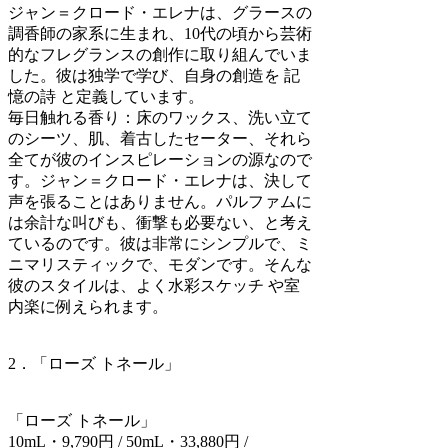
ジャン＝クロード・エレナは、グラースの
調香師の家系に生まれ、10代の頃から芸術
的なフレグランスの創作に取り組んでいま
した。彼は独学で学び、自身の創造を 記
憶の詩 と定義しています。
毎日触れる香り：床のワックス、洗い立て
のシーツ、肌、着古したセーター、それら
全てが彼のインスピレーションの源なので
す。ジャン＝クロード・エレナは、決して
声を張ることはありません。パルファムに
は余計な叫びも、衝撃も必要ない、と考え
ているのです。彼は非常にシンプルで、ミ
ニマリスティックで、モダンです。そんな
彼のスタイルは、よく水彩スケッチ や室
内楽に例えられます。
2．「ローズ トネール」
「ローズ トネール」
10mL・
9,790円
/ 50mL・33,880円 /