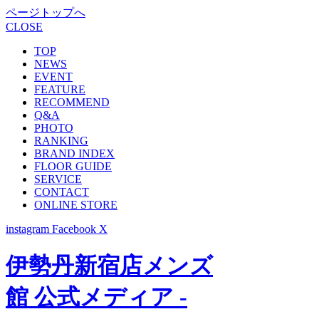
ページトップへ
CLOSE
TOP
NEWS
EVENT
FEATURE
RECOMMEND
Q&A
PHOTO
RANKING
BRAND INDEX
FLOOR GUIDE
SERVICE
CONTACT
ONLINE STORE
instagram
Facebook
X
伊勢丹新宿店メンズ
館 公式メディア -