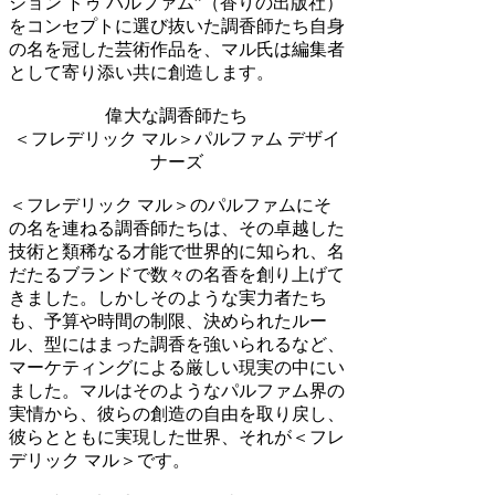
ション ドゥ パルファム”（香りの出版社）
をコンセプトに選び抜いた調香師たち自身
の名を冠した芸術作品を、マル氏は編集者
として寄り添い共に創造します。
偉大な調香師たち
＜フレデリック マル＞パルファム デザイ
ナーズ
＜フレデリック マル＞のパルファムにそ
の名を連ねる調香師たちは、その卓越した
技術と類稀なる才能で世界的に知られ、名
だたるブランドで数々の名香を創り上げて
きました。しかしそのような実力者たち
も、予算や時間の制限、決められたルー
ル、型にはまった調香を強いられるなど、
マーケティングによる厳しい現実の中にい
ました。マルはそのようなパルファム界の
実情から、彼らの創造の自由を取り戻し、
彼らとともに実現した世界、それが＜フレ
デリック マル＞です。