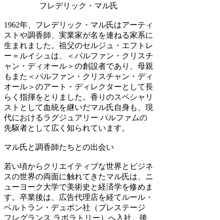
フレデリック・マル氏
1962年、フレデリック・マル氏はアーティ
ストや調香師、実業家が名を連ねる家系に
生まれました。祖父のセルジュ・エフトレ
ー＝ルイシュは、＜パルファン・クリスチ
ャン・ディオール＞の創設者であり、母親
もまた＜パルファン・クリスチャン・ディ
オール＞のアート・ディレクターとして長
らく指揮をとりました。香りのスペシャリ
ストとして血統を継いだマル氏自身も、現
代におけるラグジュアリー パルファムの
先駆者として広く知られています。
マル氏と調香師たちとの出会い
若い頃からクリエイティブな世界とビジネ
スの世界の両面に触れてきたマル氏は、ニ
ューヨーク大学で美術史と経済学を修めま
す。卒業後は、広告代理店を経てルール・
ベルトラン・デュポン社（プレステージ
フレグランス ラボラトリー）へ入社。後