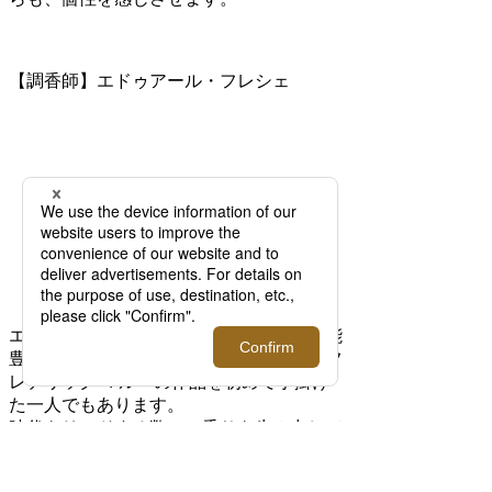
【調香師】エドゥアール・フレシェ
エドゥアール・フレシェは、史上最も才能
豊かで革新的な調香師の一人であり、＜フ
レデリック マル＞の作品を初めて手掛け
た一人でもあります。
時代をリードする数々の香りを生み出して
きた彼は、フレデリック・マルの師であり
友人でもあります。フレグランス業界の若