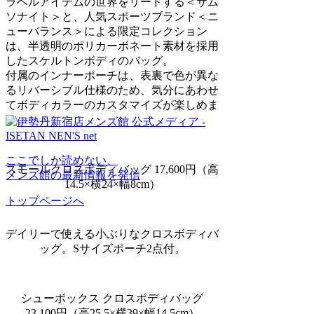
ラベルアイテムの世界をリードする＜サム
ソナイト＞と、人気スポーツブランド＜ニ
ューバランス＞による限定コレクション
は、半透明のポリカーボネート素材を採用
したスケルトンボディのバッグ。
付属のインナーポーチは、
表裏で色が異な
る
リバーシブル仕様のため、気分にあわせ
てボディカラーのカスタマイズが楽しめま
す。
ここでしか読めない、
スモールクロスボディバッグ 17,600円（高
メンズ館の最新情報を発信
14.5×横24×幅8cm）
トップページへ
デイリーで使える小ぶりなクロスボディバ
ッグ。Sサイズポーチ2点付。
シューボックス クロスボディバッグ
23,100円（高25.5×横39×幅14.5cm）