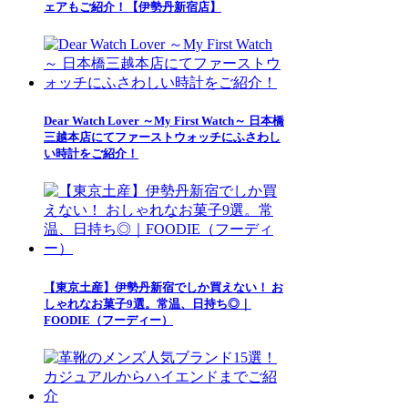
ェアもご紹介！【伊勢丹新宿店】
Dear Watch Lover ～My First Watch～ 日本橋
三越本店にてファーストウォッチにふさわし
い時計をご紹介！
【東京土産】伊勢丹新宿でしか買えない！ お
しゃれなお菓子9選。常温、日持ち◎｜
FOODIE（フーディー）