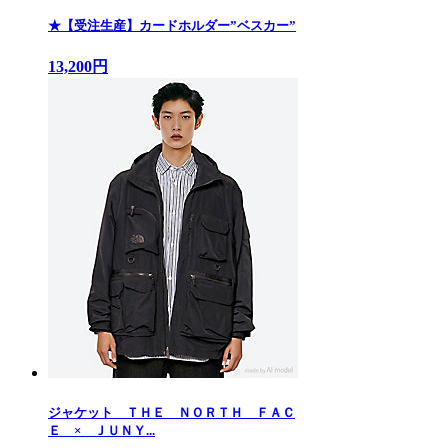
★【受注生産】カードホルダー”ベスカー”
13,200円
ジャケット ＴＨＥ ＮＯＲＴＨ ＦＡＣ
Ｅ × ＪＵＮＹ...