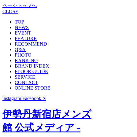
ページトップへ
CLOSE
TOP
NEWS
EVENT
FEATURE
RECOMMEND
Q&A
PHOTO
RANKING
BRAND INDEX
FLOOR GUIDE
SERVICE
CONTACT
ONLINE STORE
instagram
Facebook
X
伊勢丹新宿店メンズ
館 公式メディア -