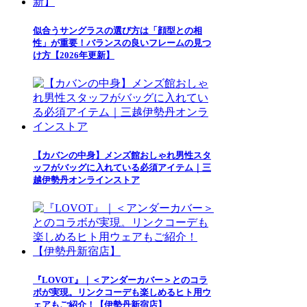
似合うサングラスの選び方は「顔型との相
性」が重要！バランスの良いフレームの見つ
け方【2026年更新】
【カバンの中身】メンズ館おしゃれ男性スタ
ッフがバッグに入れている必須アイテム｜三
越伊勢丹オンラインストア
『LOVOT』｜＜アンダーカバー＞とのコラ
ボが実現。リンクコーデも楽しめるヒト用ウ
ェアもご紹介！【伊勢丹新宿店】