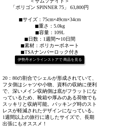
＜サムソナイト＞
「ポリゴン SPINNER 75」 63,800円
◼︎サイズ：75cm×49cm×34cm
◼︎重さ：5.0kg
◼︎容量：109L
◼︎日数：1週間〜10日間
◼︎素材：ポリカーボネート
◼︎TSAナンバーロック付き
伊勢丹オンラインストアで 商品を見る
20：80の割合でシェルが形成されていて、
フタ側はシャツや小物、資料の収納に便利
で、深いメイン収納側は底がフラットにな
っているため、靴箱や厚みのある荷物でも
スッキリと収納可能。パッキング時のスト
レスが軽減されたデザインになっている。
1週間以上の旅行に適したサイズで、長期
出張にもオススメ！