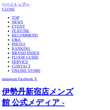
ページトップへ
CLOSE
TOP
NEWS
EVENT
FEATURE
RECOMMEND
Q&A
PHOTO
RANKING
BRAND INDEX
FLOOR GUIDE
SERVICE
CONTACT
ONLINE STORE
instagram
Facebook
X
伊勢丹新宿店メンズ
館 公式メディア -