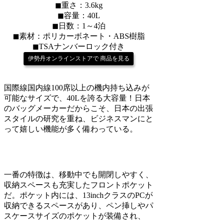
◼︎重さ：3.6kg
◼︎容量：40L
◼︎日数：1～4泊
◼︎素材：ポリカーボネート・ABS樹脂
◼︎TSAナンバーロック付き
伊勢丹オンラインストアで 商品を見る
国際線国内線100席以上の機内持ち込みが
可能なサイズで、40Lを誇る大容量！日本
のバッグメーカーだからこそ、日本の出張
スタイルの研究を重ね、ビジネスマンにと
って嬉しい機能が多く備わっている。
一番の特徴は、移動中でも開閉しやすく、
収納スペースも充実したフロントポケット
だ。ポケット内には、13inchクラスのPCが
収納できるスペースがあり、ペン挿しやパ
スケースサイズのポケットが装備され、