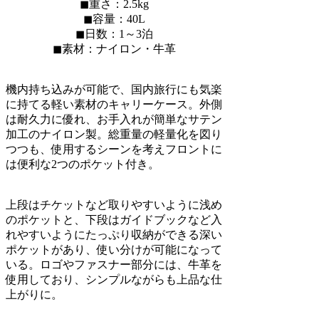
◼︎重さ：2.5kg
◼︎容量：40L
◼︎日数：1～3泊
◼︎素材：ナイロン・牛革
機内持ち込みが可能で、国内旅行にも気楽
に持てる軽い素材のキャリーケース。外側
は耐久力に優れ、お手入れが簡単なサテン
加工のナイロン製。総重量の軽量化を図り
つつも、使用するシーンを考えフロントに
は便利な2つのポケット付き。
上段はチケットなど取りやすいように浅め
のポケットと、下段はガイドブックなど入
れやすいようにたっぷり収納ができる深い
ポケットがあり、使い分けが可能になって
いる。ロゴやファスナー部分には、牛革を
使用しており、シンプルながらも上品な仕
上がりに。