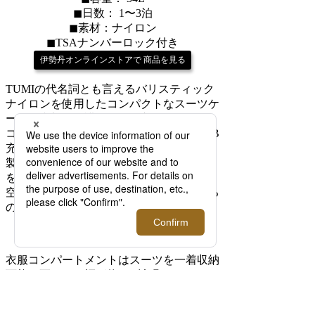
◼︎日数： 1〜3泊
◼︎素材：ナイロン
◼︎TSAナンバーロック付き
伊勢丹オンラインストアで 商品を見る
TUMIの代名詞とも言えるバリスティック
ナイロンを使用したコンパクトなスーツケ
ース。内部に保護パットが入ったPC用の
コンパートメントと複数のポケット、USB
充電ポート(モバイルバッテリー自体は本
製品に含まれません。)を備えたポケット
を装備。忙しいビジネスマンにとっては、
空港の待ち時間に充電をすることもできる
ので、嬉しい機能だ。
衣服コンパートメントはスーツを一着収納
可能。更にマチ幅が約5cm拡張できるの
で、帰りの荷物が増えても安心。