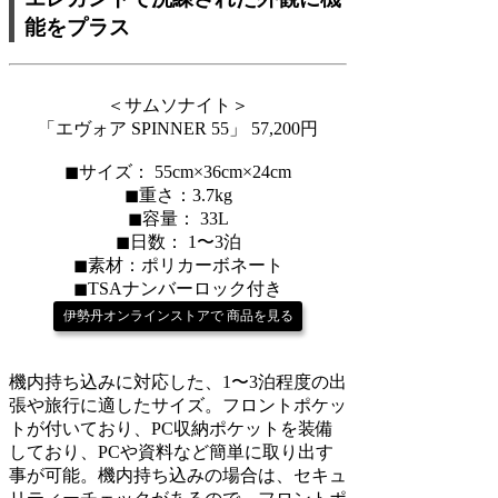
能をプラス
＜サムソナイト＞
「エヴォア SPINNER 55」 57,200円
◼︎サイズ： 55cm×36cm×24cm
◼︎重さ：3.7kg
◼︎容量： 33L
◼︎日数： 1〜3泊
◼︎素材：ポリカーボネート
◼︎TSAナンバーロック付き
伊勢丹オンラインストアで 商品を見る
機内持ち込みに対応した、1〜3泊程度の出
張や旅行に適したサイズ。フロントポケッ
トが付いており、PC収納ポケットを装備
しており、PCや資料など簡単に取り出す
事が可能。機内持ち込みの場合は、セキュ