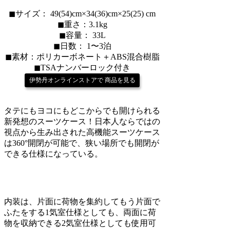
◼︎サイズ： 49(54)cm×34(36)cm×25(25) cm
◼︎重さ：3.1kg
◼︎容量： 33L
◼︎日数： 1〜3泊
◼︎素材：ポリカーボネート＋ABS混合樹脂
◼︎TSAナンバーロック付き
伊勢丹オンラインストアで 商品を見る
タテにもヨコにもどこからでも開けられる
新発想のスーツケース！日本人ならではの
視点から生み出された高機能スーツケース
は360°開閉が可能で、狭い場所でも開閉が
できる仕様になっている。
内装は、片面に荷物を集約してもう片面で
ふたをする1気室仕様としても、両面に荷
物を収納できる2気室仕様としても使用可