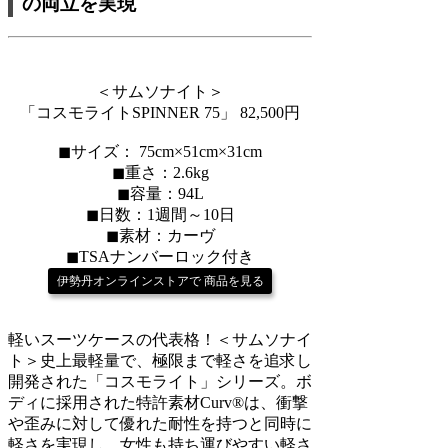
の両立を実現
＜サムソナイト＞
「コスモライトSPINNER 75」 82,500円
◼︎サイズ： 75cm×51cm×31cm
◼︎重さ：2.6kg
◼︎容量：94L
◼︎日数：1週間～10日
◼︎素材：カーヴ
◼︎TSAナンバーロック付き
伊勢丹オンラインストアで 商品を見る
軽いスーツケースの代表格！＜サムソナイ
ト＞史上最軽量で、極限まで軽さを追求し
開発された「コスモライト」シリーズ。ボ
ディに採用された特許素材Curv®️は、衝撃
や歪みに対して優れた耐性を持つと同時に
軽さを実現し、女性も持ち運びやすい軽さ