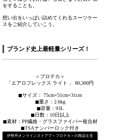
をすることも。
想い出をいっぱい詰めてくれるスーツケー
スをご紹介していこう。
ブランド史上最軽量シリーズ！
＜プロテカ＞
「エアロフレックス ライト 」 80,300円
◼︎サイズ： 75cm×51cm×31cm
◼︎重さ：2.6kg
◼︎容量：93L
◼︎日数：10日以上
◼︎素材：PP繊維・グラスファイバー複合材
◼︎TSAナンバーロック付き
伊勢丹オンラインストアで＜プロテカ＞の商品を見