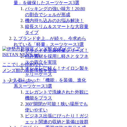
量」を確保したスーツケース3選
パッキングの強い味方！20:80
の割合でシェルが形成
機内持ち込みのお悩み解決！
縦長スリム＆スマートな大容量
タイプ
2. ブランド史上…が続々、今求めら
れている「軽量」スーツケース3選
ブランド史上最軽量シリーズ！
特許素材を採用し軽さとタフネ
スの両立を実現
ここでしか読めない、
オシャレに軽く！ナイロン製キ
メンズ館の最新情報を発信
ャリーケース
3. 欲しかった「機能」を装備、進化
トップページへ
系スーツケース3選
エレガントで洗練された外観に
機能をプラス
360°開閉が可能！狭い場所でも
使いやすい
ビジネス出張にぴったり！ガジ
ェット関連の収納と装備は抜群