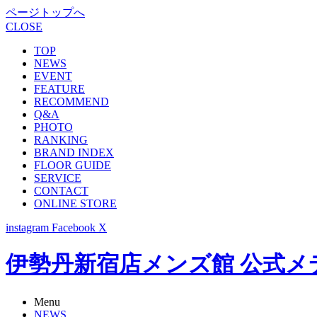
ページトップへ
CLOSE
TOP
NEWS
EVENT
FEATURE
RECOMMEND
Q&A
PHOTO
RANKING
BRAND INDEX
FLOOR GUIDE
SERVICE
CONTACT
ONLINE STORE
instagram
Facebook
X
伊勢丹新宿店メンズ館 公式メディア -
Menu
NEWS