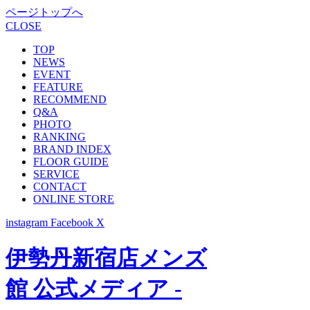
ページトップへ
CLOSE
TOP
NEWS
EVENT
FEATURE
RECOMMEND
Q&A
PHOTO
RANKING
BRAND INDEX
FLOOR GUIDE
SERVICE
CONTACT
ONLINE STORE
instagram
Facebook
X
伊勢丹新宿店メンズ
館 公式メディア -