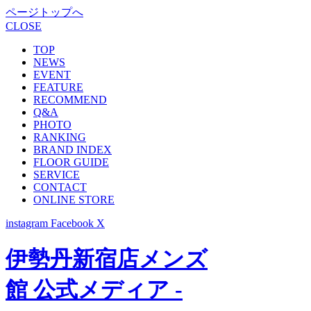
ページトップへ
CLOSE
TOP
NEWS
EVENT
FEATURE
RECOMMEND
Q&A
PHOTO
RANKING
BRAND INDEX
FLOOR GUIDE
SERVICE
CONTACT
ONLINE STORE
instagram
Facebook
X
伊勢丹新宿店メンズ
館 公式メディア -