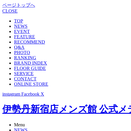
ページトップへ
CLOSE
TOP
NEWS
EVENT
FEATURE
RECOMMEND
Q&A
PHOTO
RANKING
BRAND INDEX
FLOOR GUIDE
SERVICE
CONTACT
ONLINE STORE
instagram
Facebook
X
伊勢丹新宿店メンズ館 公式メディア -
Menu
NEWS