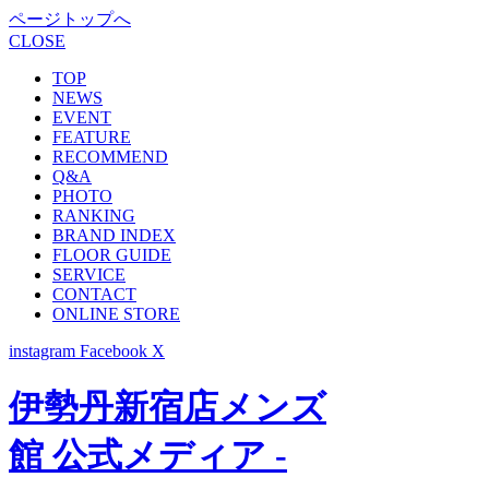
ページトップへ
CLOSE
TOP
NEWS
EVENT
FEATURE
RECOMMEND
Q&A
PHOTO
RANKING
BRAND INDEX
FLOOR GUIDE
SERVICE
CONTACT
ONLINE STORE
instagram
Facebook
X
伊勢丹新宿店メンズ
館 公式メディア -