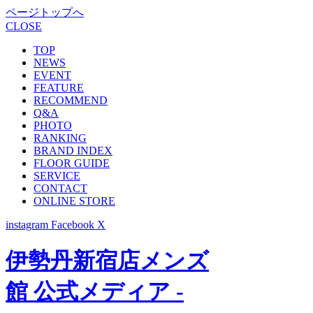
ページトップへ
CLOSE
TOP
NEWS
EVENT
FEATURE
RECOMMEND
Q&A
PHOTO
RANKING
BRAND INDEX
FLOOR GUIDE
SERVICE
CONTACT
ONLINE STORE
instagram
Facebook
X
伊勢丹新宿店メンズ
館 公式メディア -