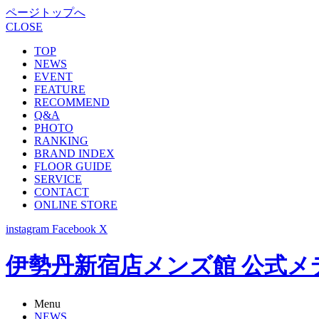
ページトップへ
CLOSE
TOP
NEWS
EVENT
FEATURE
RECOMMEND
Q&A
PHOTO
RANKING
BRAND INDEX
FLOOR GUIDE
SERVICE
CONTACT
ONLINE STORE
instagram
Facebook
X
伊勢丹新宿店メンズ館 公式メディア -
Menu
NEWS