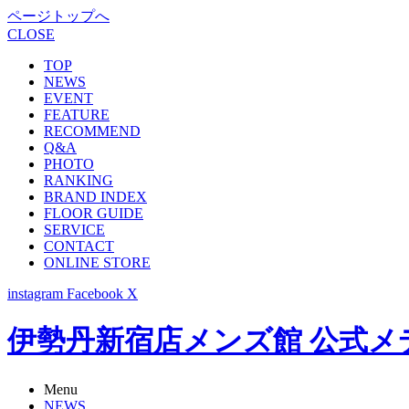
ページトップへ
CLOSE
TOP
NEWS
EVENT
FEATURE
RECOMMEND
Q&A
PHOTO
RANKING
BRAND INDEX
FLOOR GUIDE
SERVICE
CONTACT
ONLINE STORE
instagram
Facebook
X
伊勢丹新宿店メンズ館 公式メディア -
Menu
NEWS