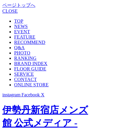
ページトップへ
CLOSE
TOP
NEWS
EVENT
FEATURE
RECOMMEND
Q&A
PHOTO
RANKING
BRAND INDEX
FLOOR GUIDE
SERVICE
CONTACT
ONLINE STORE
instagram
Facebook
X
伊勢丹新宿店メンズ
館 公式メディア -